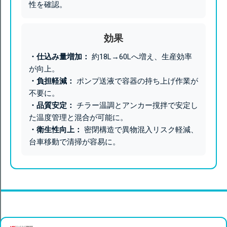
性を確認。
効果
・仕込み量増加：
約18L→60Lへ増え、生産効率
が向上。
・負担軽減：
ポンプ送液で容器の持ち上げ作業が
不要に。
・品質安定：
チラー温調とアンカー撹拌で安定し
た温度管理と混合が可能に。
・衛生性向上：
密閉構造で異物混入リスク軽減、
台車移動で清掃が容易に。