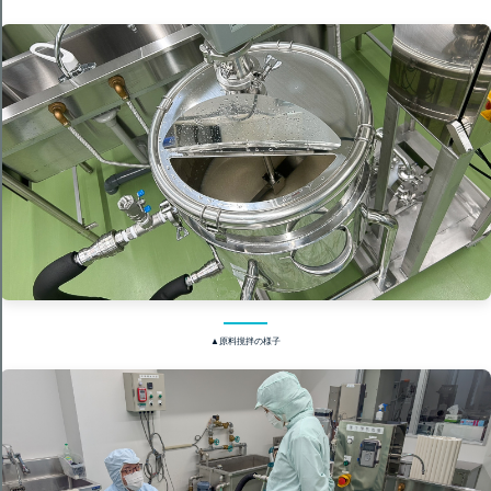
▲原料撹拌の様子