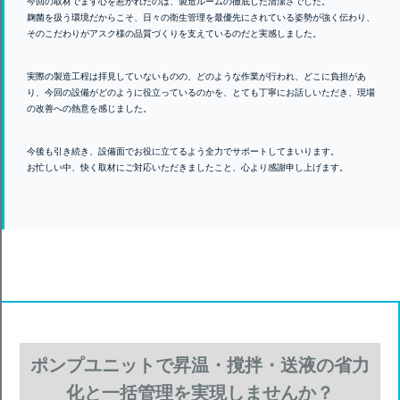
今回の取材でまず心を惹かれたのは、製造ルームの徹底した清潔さでした。
麹菌を扱う環境だからこそ、日々の衛生管理を最優先にされている姿勢が強く伝わり、
そのこだわりがアスク様の品質づくりを支えているのだと実感しました。
実際の製造工程は拝見していないものの、どのような作業が行われ、どこに負担があ
り、今回の設備がどのように役立っているのかを、とても丁寧にお話しいただき、現場
の改善への熱意を感じました。
今後も引き続き、設備面でお役に立てるよう全力でサポートしてまいります。
お忙しい中、快く取材にご対応いただきましたこと、心より感謝申し上げます。
ポンプユニットで昇温・撹拌・送液の省力
化と一括管理を実現しませんか？