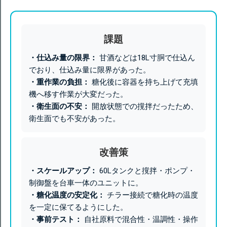
課題
・仕込み量の限界：
甘酒などは18L寸胴で仕込ん
でおり、仕込み量に限界があった。
・重作業の負担：
糖化後に容器を持ち上げて充填
機へ移す作業が大変だった。
・衛生面の不安：
開放状態での撹拌だったため、
衛生面でも不安があった。
改善策
・スケールアップ：
60Lタンクと撹拌・ポンプ・
制御盤を台車一体のユニットに。
・糖化温度の安定化：
チラー接続で糖化時の温度
を一定に保てるようにした。
・事前テスト：
自社原料で混合性・温調性・操作