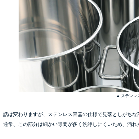
▲ ステンレ
話は変わりますが、ステンレス容器の仕様で見落としがちな
通常、この部分は細かい隙間が多く洗浄しにくいため、汚れ