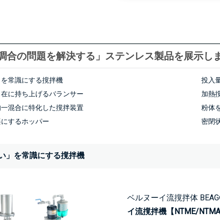
調合の問題を解決する」ステンレス製品を展示し
」を常識にする撹拌機
投入
自在に持ち上げるバランサー
加熱
均一混合に特化した撹拌装置
粉体
楽にするホッパー
密閉
い」を常識にする撹拌機
ベルヌーイ流撹拌体 BEA
イ流撹拌機【NTME/NTM