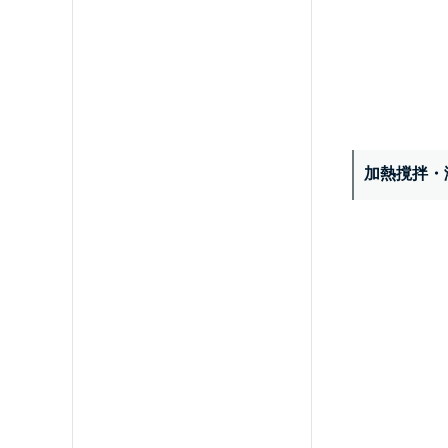
加熱撹拌・