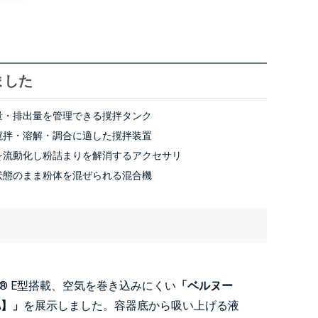
ました
量・排出量を管理できる撹拌タンク
撹拌・溶解・調合に適した撹拌装置
を流動化し粉詰まりを解消するアクセサリ
状態のまま粉体を混ぜられる混合機
G® E型搭載、空気を巻き込みにくい
「ベルヌー
A】」
を展示しました。容器底から吸い上げる液