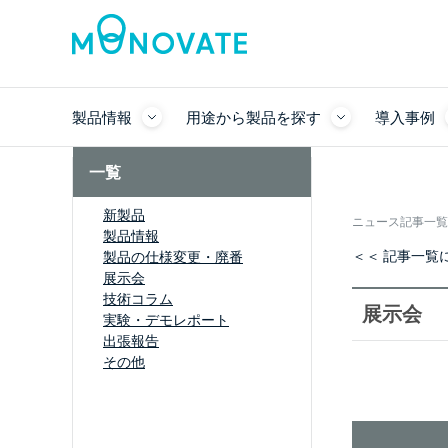
製品情報
用途から製品を探す
導入事例
一覧
新製品
ニュース記事一覧
製品情報
＜＜ 記事一覧
製品の仕様変更・廃番
展示会
技術コラム
展示会
実験・デモレポート
出張報告
その他