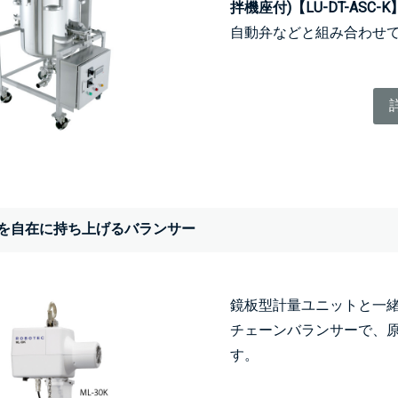
拌機座付)【LU-DT-ASC-
自動弁などと組み合わせ
を自在に持ち上げるバランサー
鏡板型計量ユニットと一
チェーンバランサーで、
す。