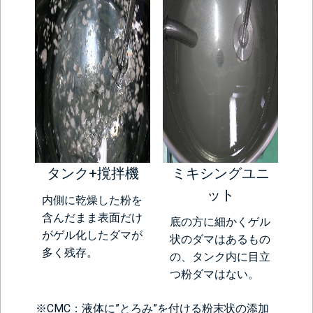
タンク+撹拌機
ミキシングユニ
ット
内側に乾燥した粉を
含んだまま表面だけ
底の方に細かくゲル
がゲル化したダマが
状のダマはあるもの
多く残存。
の、タンク内に目立
つ粉ダマはない。
※CMC：液体に”とろみ”を付ける粉末状の添加