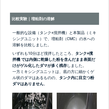
比較実験｜増粘剤の溶解
一般的な設備（タンク+撹拌機）と本製品（ミキ
シングユニット）で、増粘剤（CMC）の水への
溶解を比較しました。
いずれも10分ほど撹拌したところ、
タンク+撹
拌機 では内側に乾燥した粉を含んだまま表面だ
けがゲル化したダマが多く残存
しました。
一方ミキシングユニットは、底の方に細かくゲ
ル状のダマはあるものの、
タンク内に目立つ粉
ダマはありません
。