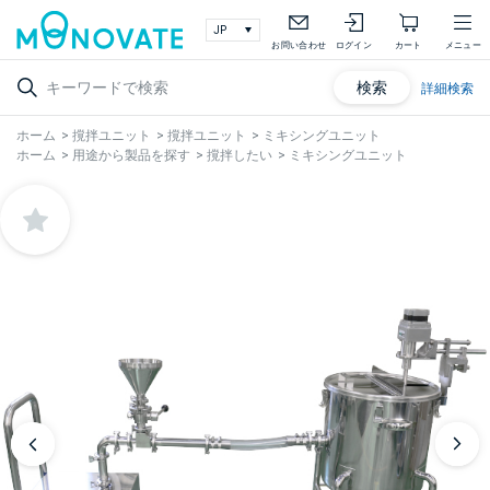
お問い合わせ
ログイン
カート
メニュー
検索
詳細検索
ホーム
>
撹拌ユニット
>
撹拌ユニット
>
ミキシングユニット
ホーム
>
用途から製品を探す
>
撹拌したい
>
ミキシングユニット