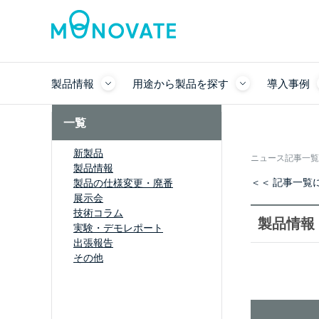
製品情報
用途から製品を探す
導入事例
一覧
新製品
ニュース記事一覧
製品情報
＜＜ 記事一覧
製品の仕様変更・廃番
展示会
技術コラム
製品情報
実験・デモレポート
出張報告
その他