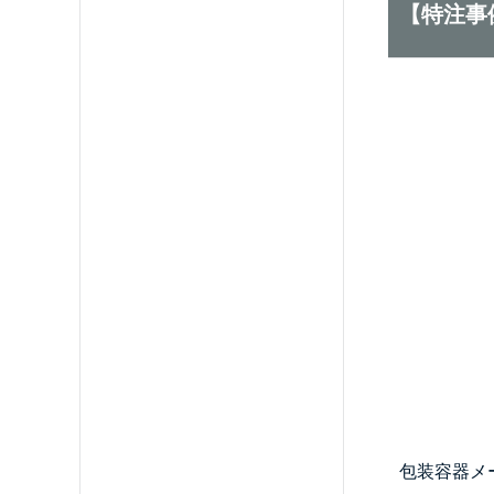
【特注事
包装容器メ