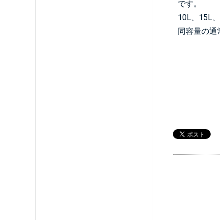
です。
10L、15
同容量の通