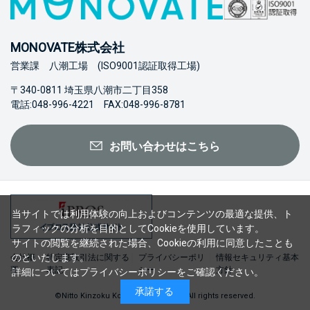
MONOVATE株式会社
営業課 八潮工場 (ISO9001認証取得工場)
〒340-0811 埼玉県八潮市二丁目358
電話:048-996-4221 FAX:048-996-8781
お問い合わせはこちら
当サイトでは利用体験の向上およびコンテンツの最適な提供、ト
ラフィックの分析を目的としてCookieを使用しています。
サイトの閲覧を継続された場合、Cookieの利用に同意したことも
のといたします。
会社概
特定商取引法に関する
プライバシーポリ
情報セキュリティ基本
要
表記
シー
方針
詳細については
プライバシーポリシー
をご確認ください。
承諾する
©Nitto Kinzoku Kogyo Co., Ltd. 2023 All rights reserved.