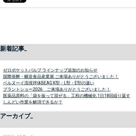
新着記事
ゼロポケットバルブ ラインナップ追加のお知らせ
国際発酵・醸造食品産業展 ご来場ありがとうございました！
ベルヌーイ流撹拌体BEAG K型・L型・E型の違い
プラントショー2026 ご来場ありがとうございました！
医薬品原料の「袋を振って混ぜる」工程の機械化 1日18回繰り返す
しんどい作業を解消できるか？
アーカイブ