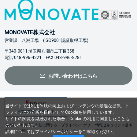
MONOVATE株式会社
営業課 八潮工場 (ISO9001認証取得工場)
〒340-0811 埼玉県八潮市二丁目358
電話:048-996-4221 FAX:048-996-8781
お問い合わせはこちら
当サイトでは利用体験の向上およびコンテンツの最適な提供、ト
ラフィックの分析を目的としてCookieを使用しています。
サイトの閲覧を継続された場合、Cookieの利用に同意したことも
のといたします。
会社概
特定商取引法に関する
プライバシーポリ
情報セキュリティ基本
要
表記
シー
方針
詳細については
プライバシーポリシー
をご確認ください。