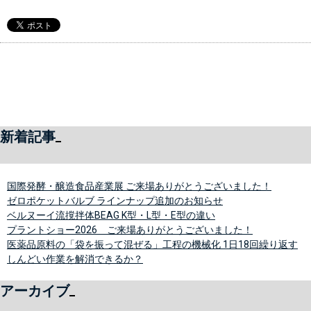
新着記事
国際発酵・醸造食品産業展 ご来場ありがとうございました！
ゼロポケットバルブ ラインナップ追加のお知らせ
ベルヌーイ流撹拌体BEAG K型・L型・E型の違い
プラントショー2026 ご来場ありがとうございました！
医薬品原料の「袋を振って混ぜる」工程の機械化 1日18回繰り返す
しんどい作業を解消できるか？
アーカイブ