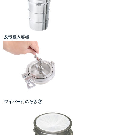
反転投入容器
ワイパー付のぞき窓