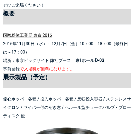
ぜひご来場ください！
概要
国際粉体工業展 東京 2016
2016年11月30日（水）～12月2日（金）10：00～18：00（最終日
は～17：00）
場所：東京ビッグサイト 弊社ブース：
東1ホール D-03
事前登録
で入場料が無料になります。
展示製品（予定）
偏心ホッパー
各種 / 
投入ホッパー
各種
 / 
反転投入容器
 / ス
テンレスサ
イクロン
 / 
ワイパー付のぞき窓
/ 
ヘルール型チョークバルブ
/ 
ブロー
ディスク
 他