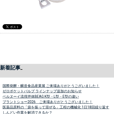
新着記事
国際発酵・醸造食品産業展 ご来場ありがとうございました！
ゼロポケットバルブ ラインナップ追加のお知らせ
ベルヌーイ流撹拌体BEAG K型・L型・E型の違い
プラントショー2026 ご来場ありがとうございました！
医薬品原料の「袋を振って混ぜる」工程の機械化 1日18回繰り返す
しんどい作業を解消できるか？