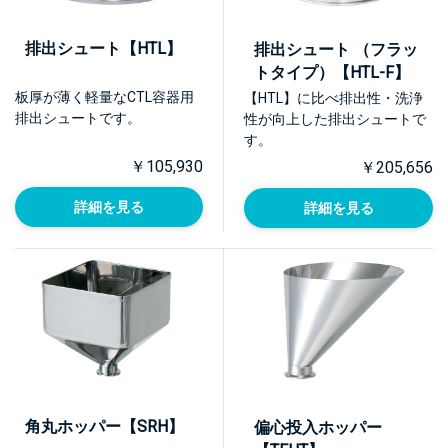
排出シュート【HTL】
排出シュート （フラッ
トタイプ）【HTL-F】
板厚が薄く軽量なCTL容器用
【HTL】に比べ排出性・洗浄
排出シュートです。
性が向上した排出シュートで
す。
￥105,930
￥205,656
詳細を見る
詳細を見る
角丸ホッパー【SRH】
偏心投入ホッパー