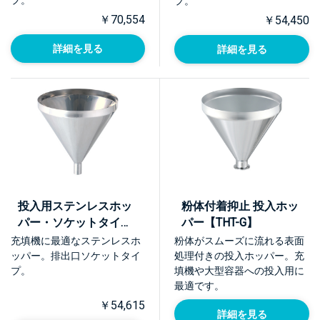
プ。
￥70,554
￥54,450
詳細を見る
詳細を見る
投入用ステンレスホッ
粉体付着抑止 投入ホッ
パー・ソケットタイプ
パー【THT-G】
【THT-Rp】
充填機に最適なステンレスホ
粉体がスムーズに流れる表面
ッパー。排出口ソケットタイ
処理付きの投入ホッパー。充
プ。
填機や大型容器への投入用に
最適です。
￥54,615
詳細を見る