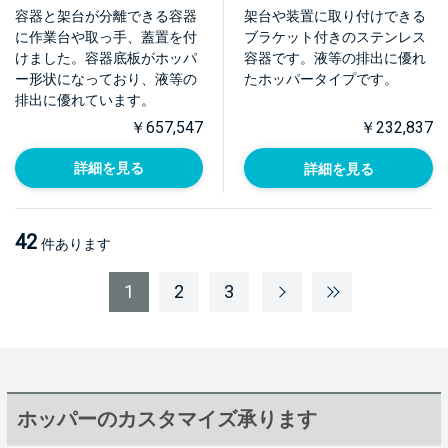
取っ手・蓋置付)【HT-
ット付【HT-CTH-
容器と架台が分離できる容器
架台や装置に取り付けできる
CTH-ASCA】
BRK】
に作業台や取っ手、蓋置を付
ブラケット付きのステンレス
けました。容器底板がホッパ
容器です。液等の排出に優れ
ー形状になっており、液等の
たホッパータイプです。
排出に優れています。
￥657,547
￥232,837
詳細を見る
詳細を見る
42
件あります
1
2
3
ホッパーのカスタマイズ承ります