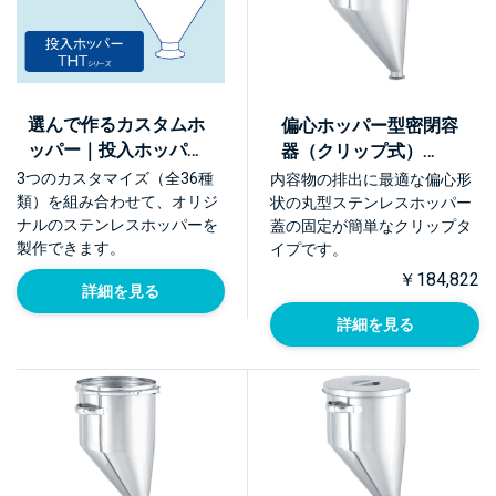
選んで作るカスタムホ
偏心ホッパー型密閉容
ッパー｜投入ホッパー
器（クリップ式）
THTシリーズ
【EHT-CTH】
3つのカスタマイズ（全36種
内容物の排出に最適な偏心形
類）を組み合わせて、オリジ
状の丸型ステンレスホッパー
ナルのステンレスホッパーを
蓋の固定が簡単なクリップタ
製作できます。
イプです。
￥184,822
詳細を見る
詳細を見る