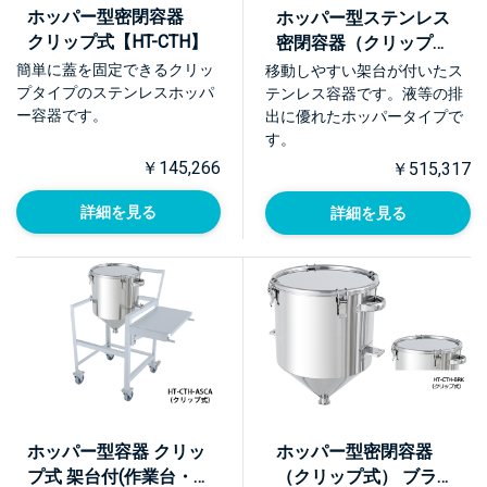
ホッパー型密閉容器
ホッパー型ステンレス
クリップ式【HT-CTH】
密閉容器（クリップ
式） 架台付【HT-CTH-
簡単に蓋を固定できるクリッ
移動しやすい架台が付いたス
ASC】
プタイプのステンレスホッパ
テンレス容器です。液等の排
ー容器です。
出に優れたホッパータイプで
す。
￥145,266
￥515,317
詳細を見る
詳細を見る
ホッパー型容器 クリッ
ホッパー型密閉容器
プ式 架台付(作業台・
（クリップ式） ブラケ