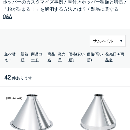
ホッパーのカスタマイズ事例
/
脚付きホッパー種類と特長
/
「粉が詰まる！」を解消する方法とは？
/
製品に関する
Q&A
並べ替
新着
商品コ
商品
発売
価格(安い
価格(高い
発売日＋商
え：
順
ード
名
日
順)
順)
品名
42
件あります