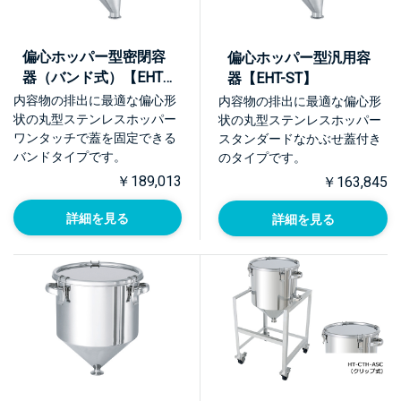
偏心ホッパー型密閉容
偏心ホッパー型汎用容
器（バンド式）【EHT-
器【EHT-ST】
CTL】
内容物の排出に最適な偏心形
内容物の排出に最適な偏心形
状の丸型ステンレスホッパー
状の丸型ステンレスホッパー
ワンタッチで蓋を固定できる
スタンダードなかぶせ蓋付き
バンドタイプです。
のタイプです。
￥189,013
￥163,845
詳細を見る
詳細を見る