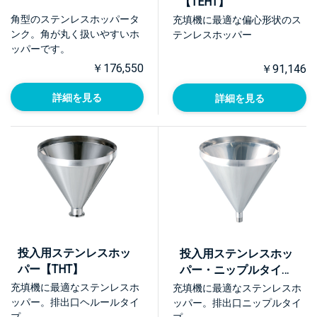
【TEHT】
角型のステンレスホッパータ
充填機に最適な偏心形状のス
ンク。角が丸く扱いやすいホ
テンレスホッパー
ッパーです。
￥176,550
￥91,146
詳細を見る
詳細を見る
投入用ステンレスホッ
投入用ステンレスホッ
パー【THT】
パー・ニップルタイプ
【THT-R】
充填機に最適なステンレスホ
充填機に最適なステンレスホ
ッパー。排出口ヘルールタイ
ッパー。排出口ニップルタイ
プ。