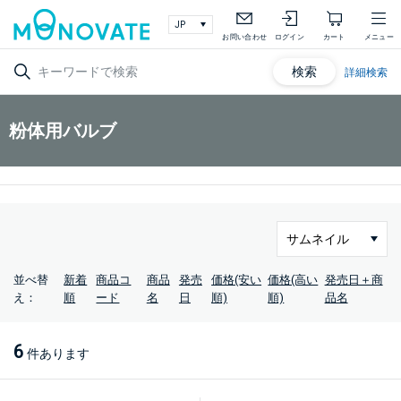
お問い合わせ
ログイン
カート
メニュー
検索
詳細検索
粉体用バルブ
並べ替
新着
商品コ
商品
発売
価格(安い
価格(高い
発売日＋商
え：
順
ード
名
日
順)
順)
品名
6
件あります