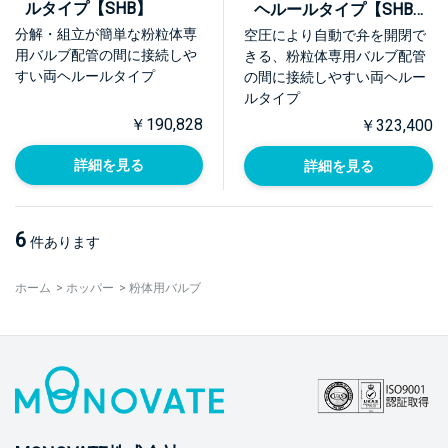
ルタイプ【SHB】
ヘルールタイプ【SHB-
A】
分解・組立が簡単な粉粒体専
空圧により自動で弁を開閉で
用バルブ配管の間に接続しや
きる、粉粒体専用バルブ配管
すい両ヘルールタイプ
の間に接続しやすい両ヘルー
ルタイプ
￥190,828
￥323,400
詳細を見る
詳細を見る
6
件あります
ホーム
>
ホッパー
>
粉体用バルブ