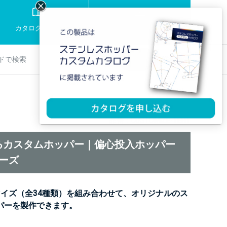
お問い合わせ
カタログ・資料
製品の相談
詳細検索
検索
品番：CUSTOMIZE-TEHT
るカスタムホッパー｜偏心投入ホッパー
リーズ
マイズ（全34種類）を組み合わせて、オリジナルのス
パーを製作できます。