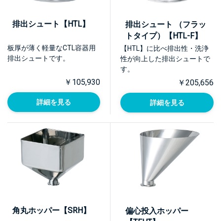
排出シュート【HTL】
排出シュート （フラッ
トタイプ）【HTL-F】
板厚が薄く軽量なCTL容器用
【HTL】に比べ排出性・洗浄
排出シュートです。
性が向上した排出シュートで
す。
￥105,930
￥205,656
詳細を見る
詳細を見る
角丸ホッパー【SRH】
偏心投入ホッパー