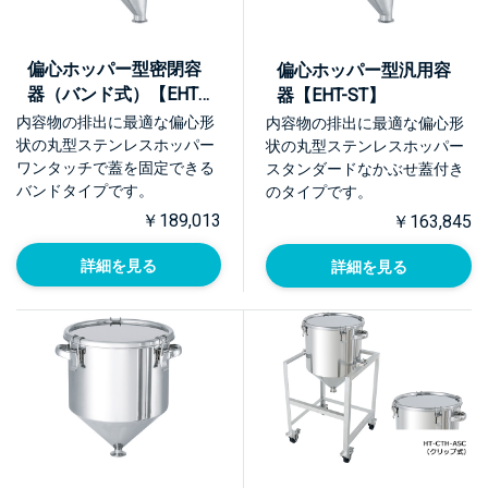
偏心ホッパー型密閉容
偏心ホッパー型汎用容
器（バンド式）【EHT-
器【EHT-ST】
CTL】
内容物の排出に最適な偏心形
内容物の排出に最適な偏心形
状の丸型ステンレスホッパー
状の丸型ステンレスホッパー
ワンタッチで蓋を固定できる
スタンダードなかぶせ蓋付き
バンドタイプです。
のタイプです。
￥189,013
￥163,845
詳細を見る
詳細を見る