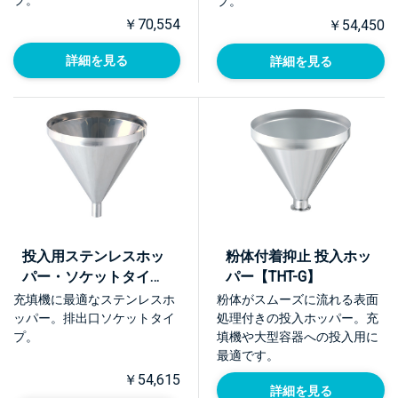
プ。
￥70,554
￥54,450
詳細を見る
詳細を見る
投入用ステンレスホッ
粉体付着抑止 投入ホッ
パー・ソケットタイプ
パー【THT-G】
【THT-Rp】
充填機に最適なステンレスホ
粉体がスムーズに流れる表面
ッパー。排出口ソケットタイ
処理付きの投入ホッパー。充
プ。
填機や大型容器への投入用に
最適です。
￥54,615
詳細を見る