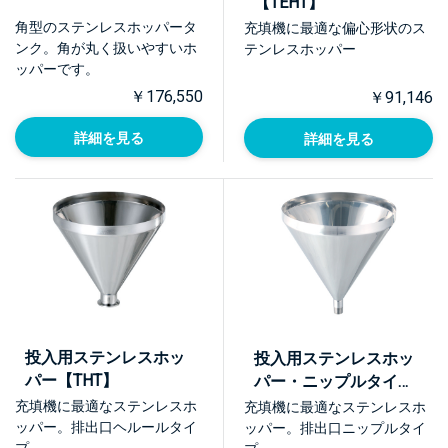
【TEHT】
角型のステンレスホッパータ
充填機に最適な偏心形状のス
ンク。角が丸く扱いやすいホ
テンレスホッパー
ッパーです。
￥176,550
￥91,146
詳細を見る
詳細を見る
投入用ステンレスホッ
投入用ステンレスホッ
パー【THT】
パー・ニップルタイプ
【THT-R】
充填機に最適なステンレスホ
充填機に最適なステンレスホ
ッパー。排出口ヘルールタイ
ッパー。排出口ニップルタイ
プ。