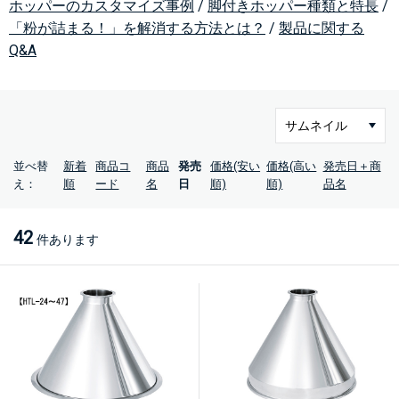
ホッパーのカスタマイズ事例
/
脚付きホッパー種類と特長
/
「粉が詰まる！」を解消する方法とは？
/
製品に関する
Q&A
並べ替
新着
商品コ
商品
発売
価格(安い
価格(高い
発売日＋商
え：
順
ード
名
日
順)
順)
品名
42
件あります