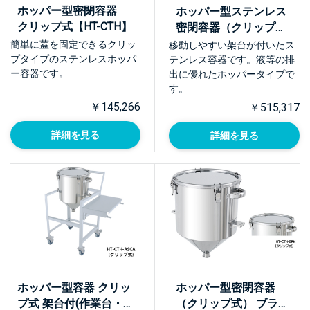
ホッパー型密閉容器
ホッパー型ステンレス
クリップ式【HT-CTH】
密閉容器（クリップ
式） 架台付【HT-CTH-
簡単に蓋を固定できるクリッ
移動しやすい架台が付いたス
ASC】
プタイプのステンレスホッパ
テンレス容器です。液等の排
ー容器です。
出に優れたホッパータイプで
す。
￥145,266
￥515,317
詳細を見る
詳細を見る
ホッパー型容器 クリッ
ホッパー型密閉容器
プ式 架台付(作業台・
（クリップ式） ブラケ