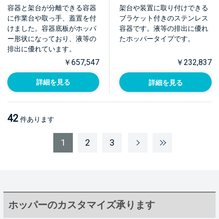
取っ手・蓋置付)【HT-
ット付【HT-CTH-
容器と架台が分離できる容器
架台や装置に取り付けできる
CTH-ASCA】
BRK】
に作業台や取っ手、蓋置を付
ブラケット付きのステンレス
けました。容器底板がホッパ
容器です。液等の排出に優れ
ー形状になっており、液等の
たホッパータイプです。
排出に優れています。
￥657,547
￥232,837
詳細を見る
詳細を見る
42
件あります
1
2
3
ホッパーのカスタマイズ承ります