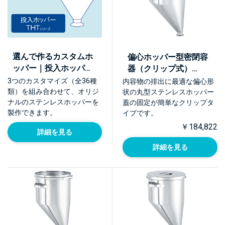
選んで作るカスタムホ
偏心ホッパー型密閉容
ッパー｜投入ホッパー
器（クリップ式）
THTシリーズ
【EHT-CTH】
3つのカスタマイズ（全36種
内容物の排出に最適な偏心形
類）を組み合わせて、オリジ
状の丸型ステンレスホッパー
ナルのステンレスホッパーを
蓋の固定が簡単なクリップタ
製作できます。
イプです。
￥184,822
詳細を見る
詳細を見る