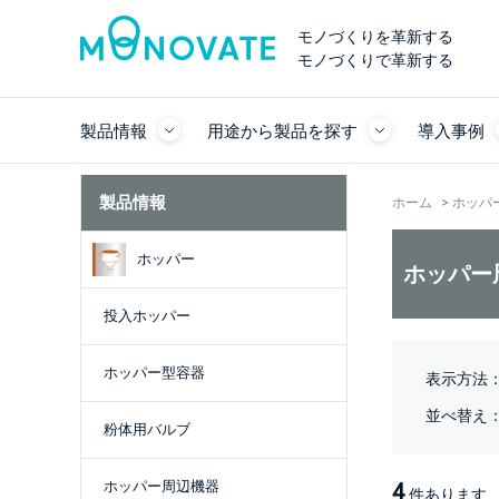
モノづくりを革新する
モノづくりで革新する
製品情報
用途から製品を探す
導入事例
製品情報
ホーム
>
ホッパ
ホッパー
ホッパー
投入ホッパー
ホッパー型容器
表示方法
並べ替え
粉体用バルブ
ホッパー周辺機器
4
件あります