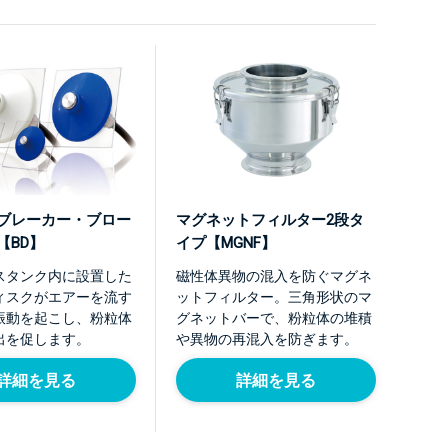
ブレーカー・ブロー
マグネットフィルター2段タ
【BD】
イプ【MGNF】
スタンク内に設置した
磁性体異物の混入を防ぐマグネ
ィスクがエアーを流す
ットフィルター。三角形状のマ
振動を起こし、粉粒体
グネットバーで、粉粒体の堆積
出を促します。
や異物の再混入を防ぎます。
詳細を見る
詳細を見る