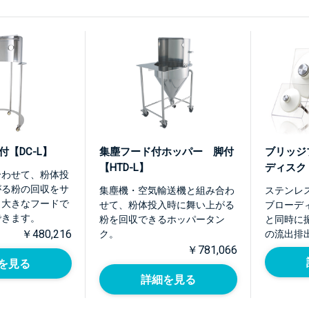
付【DC-L】
集塵フード付ホッパー 脚付
ブリッジ
【HTD-L】
ディスク
合わせて、粉体投
がる粉の回収をサ
集塵機・空気輸送機と組み合わ
ステンレ
。大きなフードで
せて、粉体投入時に舞い上がる
ブローデ
できます。
粉を回収できるホッパータン
と同時に
￥480,216
ク。
の流出排
￥781,066
を見る
詳細を見る