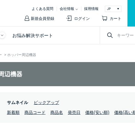
よくある質問
会社情報
採用情報
新規会員登録
ログイン
カート
お悩み解決サポート
ー
>
ホッパー周辺機器
周辺機器
：
サムネイル
ピックアップ
：
新着順
商品コード
商品名
発売日
価格(安い順)
価格(高い順