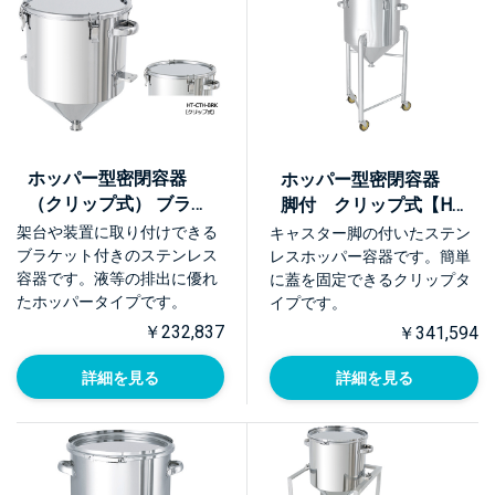
ホッパー型密閉容器
ホッパー型密閉容器
（クリップ式） ブラケ
脚付 クリップ式【HT-
ット付【HT-CTH-
CTH-L】
架台や装置に取り付けできる
キャスター脚の付いたステン
BRK】
ブラケット付きのステンレス
レスホッパー容器です。簡単
容器です。液等の排出に優れ
に蓋を固定できるクリップタ
たホッパータイプです。
イプです。
￥232,837
￥341,594
詳細を見る
詳細を見る