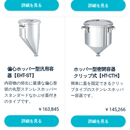
詳細を見る
詳細を見る
偏心ホッパー型汎用容
ホッパー型密閉容器
器【EHT-ST】
クリップ式【HT-CTH】
内容物の排出に最適な偏心形
簡単に蓋を固定できるクリッ
状の丸型ステンレスホッパー
プタイプのステンレスホッパ
スタンダードなかぶせ蓋付き
ー容器です。
のタイプです。
￥163,845
￥145,266
詳細を見る
詳細を見る