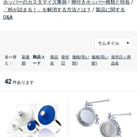
ホッパーのカスタマイズ事例
/
脚付きホッパー種類と特長
/
「粉が詰まる！」を解消する方法とは？
/
製品に関する
Q&A
並べ替
新着
商品コ
商品
発売
価格(安い
価格(高い
発売日＋商
え：
順
ード
名
日
順)
順)
品名
42
件あります