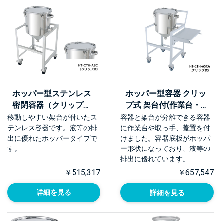
ホッパー型ステンレス
ホッパー型容器 クリッ
密閉容器（クリップ
プ式 架台付(作業台・取
式） 架台付【HT-CTH-
っ手・蓋置付)【HT-
移動しやすい架台が付いたス
容器と架台が分離できる容器
ASC】
CTH-ASCA】
テンレス容器です。液等の排
に作業台や取っ手、蓋置を付
出に優れたホッパータイプで
けました。容器底板がホッパ
す。
ー形状になっており、液等の
排出に優れています。
￥515,317
￥657,547
詳細を見る
詳細を見る