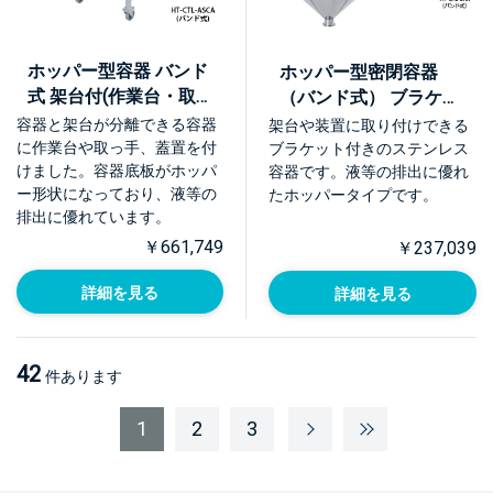
ホッパー型容器 バンド
ホッパー型密閉容器
式 架台付(作業台・取
（バンド式） ブラケッ
っ手・蓋置付)【HT-
ト付【HT-CTL-BRK】
容器と架台が分離できる容器
架台や装置に取り付けできる
CTL-ASCA】
に作業台や取っ手、蓋置を付
ブラケット付きのステンレス
けました。容器底板がホッパ
容器です。液等の排出に優れ
ー形状になっており、液等の
たホッパータイプです。
排出に優れています。
￥661,749
￥237,039
詳細を見る
詳細を見る
42
件あります
1
2
3