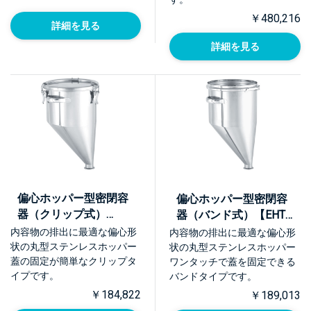
￥480,216
詳細を見る
詳細を見る
偏心ホッパー型密閉容
偏心ホッパー型密閉容
器（クリップ式）
器（バンド式）【EHT-
【EHT-CTH】
CTL】
内容物の排出に最適な偏心形
内容物の排出に最適な偏心形
状の丸型ステンレスホッパー
状の丸型ステンレスホッパー
蓋の固定が簡単なクリップタ
ワンタッチで蓋を固定できる
イプです。
バンドタイプです。
￥184,822
￥189,013