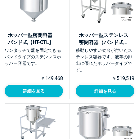
ホッパー型密閉容器
ホッパー型ステンレス
バンド式【HT-CTL】
密閉容器（バンド式）
架台付【HT-CTL-ASC】
ワンタッチで蓋を固定できる
移動しやすい架台が付いたス
バンドタイプのステンレスホ
テンレス容器です。液等の排
ッパー容器です。
出に優れたホッパータイプで
す。
￥149,468
￥519,519
詳細を見る
詳細を見る