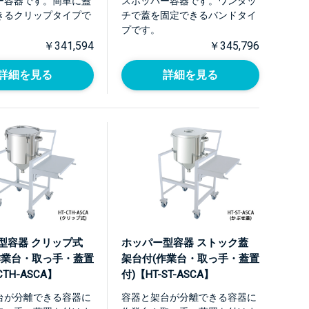
ー容器です。簡単に蓋
スホッパー容器です。ワンタッ
きるクリップタイプで
チで蓋を固定できるバンドタイ
プです。
￥341,594
￥345,796
詳細を見る
詳細を見る
型容器 クリップ式
ホッパー型容器 ストック蓋
作業台・取っ手・蓋置
架台付(作業台・取っ手・蓋置
CTH-ASCA】
付)【HT-ST-ASCA】
台が分離できる容器に
容器と架台が分離できる容器に