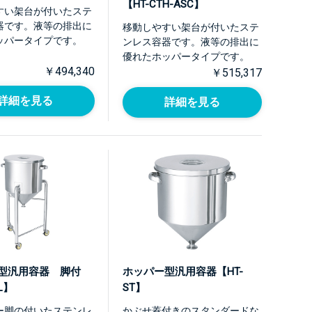
【HT-CTH-ASC】
すい架台が付いたステ
器です。液等の排出に
移動しやすい架台が付いたステ
ッパータイプです。
ンレス容器です。液等の排出に
優れたホッパータイプです。
￥494,340
￥515,317
詳細を見る
詳細を見る
型汎用容器 脚付
ホッパー型汎用容器【HT-
-L】
ST】
ー脚の付いたステンレ
かぶせ蓋付きのスタンダードな