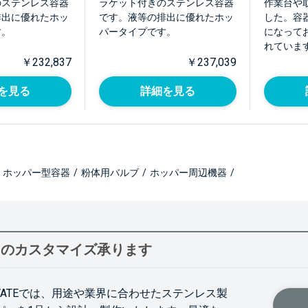
のステンレス容器
ラケット付きのステンレス容器
作業台や
排出に優れたホッ
です。液等の排出に優れたホッ
した。容
す。
パータイプです。
になって
れていま
￥232,837
￥237,039
を見る
詳細を見る
ホッパー型容器
/
粉体用バルブ
/
ホッパー周辺機器
/
ーのカスタマイズ承ります
OVATEでは、用途や業界に合わせたステンレス製