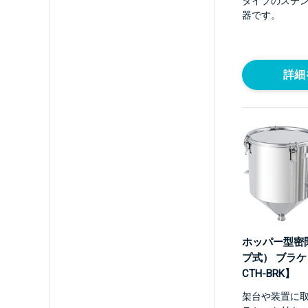
タイプのステ
器です。
詳細
ホッパー型密
プ式） ブラケ
CTH-BRK】
架台や装置に