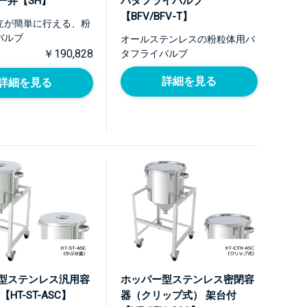
ー弁【SH】
バタフライバルブ
【BFV/BFV-T】
立が簡単に行える、粉
バルブ
オールステンレスの粉粒体用バ
￥190,828
タフライバルブ
詳細を見る
詳細を見る
型ステンレス汎用容
ホッパー型ステンレス密閉容
HT-ST-ASC】
器（クリップ式） 架台付