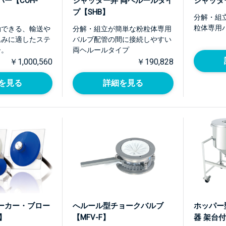
ー【COH-
シャッター弁 両ヘルールタイ
シャッタ
プ【SHB】
分解・組
粒体専用
動できる、輸送や
分解・組立が簡単な粉粒体専用
込みに適したステ
バルブ配管の間に接続しやすい
ー。
両ヘルールタイプ
￥1,000,560
￥190,828
を見る
詳細を見る
ーカー・ブロー
へルール型チョークバルブ
ホッパー
】
【MFV-F】
器 架台付【