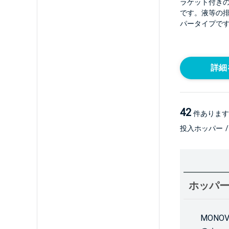
ラケット付き
です。液等の
パータイプで
詳細
42
件あります
投入ホッパー
/
ホッパ
MON