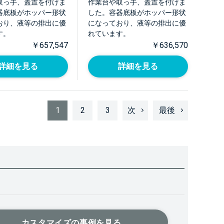
取っ手、蓋置を付けま
作業台や取っ手、蓋置を付けま
器底板がホッパー形状
した。容器底板がホッパー形状
おり、液等の排出に優
になっており、液等の排出に優
す。
れています。
￥657,547
￥636,570
詳細を見る
詳細を見る
1
2
3
次
最後
カスタマイズの事例を見る