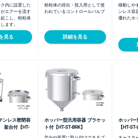
ンク内に設置した
粉粒体の排出・投入用として使
移動しや
クがエアーを流す
われているコントロールバルブ
ンレス容
を起こし、粉粒体
優れたホ
促します。
を見る
詳細を見る
テンレス密閉容
ホッパー型汎用容器 ブラケッ
ホッパー
 架台付【HT-
ト付【HT-ST-BRK】
【HT-ST
架台や装置に取り付けできるブ
キャスタ