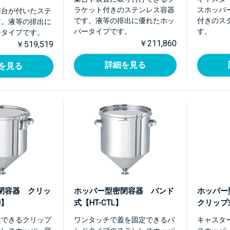
ラケット付きのステンレス容器
スホッパ
架台が付いたステ
です。液等の排出に優れたホッ
付きのス
す。液等の排出に
パータイプです。
す。
ータイプです。
￥211,860
￥519,519
詳細を見る
を見る
閉容器 クリッ
ホッパー型密閉容器 バンド
ホッパ
H】
式【HT-CTL】
クリップ式
定できるクリップ
ワンタッチで蓋を固定できるバ
キャスタ