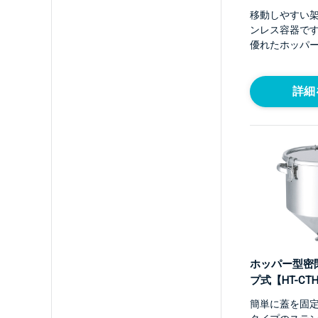
移動しやすい
ンレス容器で
優れたホッパ
詳細
ホッパー型密
プ式【HT-CT
簡単に蓋を固