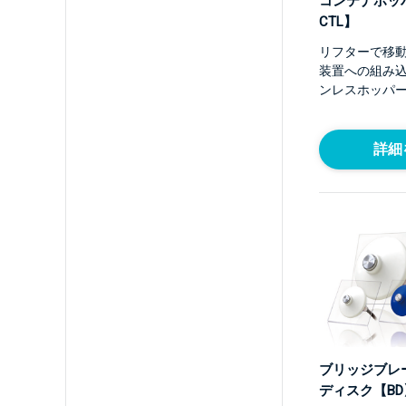
コンテナホッパ
CTL】
リフターで移
装置への組み
ンレスホッパ
詳細
ブリッジブレ
ディスク【BD