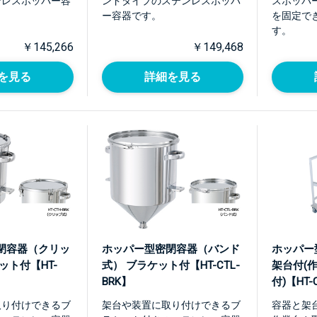
ンレスホッパー容
ンドタイプのステンレスホッパ
スホッパ
ー容器です。
を固定で
す。
￥145,266
￥149,468
を見る
詳細を見る
閉容器（クリッ
ホッパー型密閉容器（バンド
ホッパー
ット付【HT-
式） ブラケット付【HT-CTL-
架台付(
BRK】
付)【HT-
取り付けできるブ
架台や装置に取り付けできるブ
容器と架