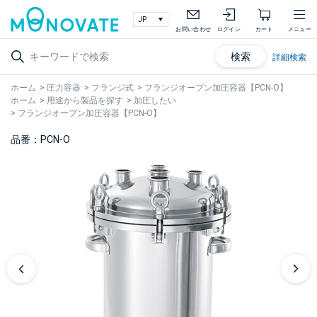
お問い合わせ
ログイン
カート
メニュー
検索
詳細検索
ホーム
>
圧力容器
>
フランジ式
>
フランジオープン加圧容器【PCN-O】
ホーム
>
用途から製品を探す
>
加圧したい
>
フランジオープン加圧容器【PCN-O】
品番：PCN-O