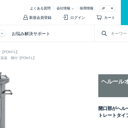
よくある質問
会社情報
採用情報
新規会員登録
ログイン
カート
お悩み解決サポート
CN-F-L】
器 脚付【PCN-F-L】
ヘルールオ
開口部がへル
トレートタイ