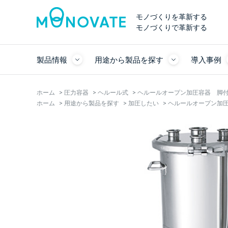
モノづくりを革新する
モノづくりで革新する
製品情報
用途から製品を探す
導入事例
ホーム
>
圧力容器
>
ヘルール式
>
ヘルールオープン加圧容器 脚付【P
ホーム
>
用途から製品を探す
>
加圧したい
>
ヘルールオープン加圧容