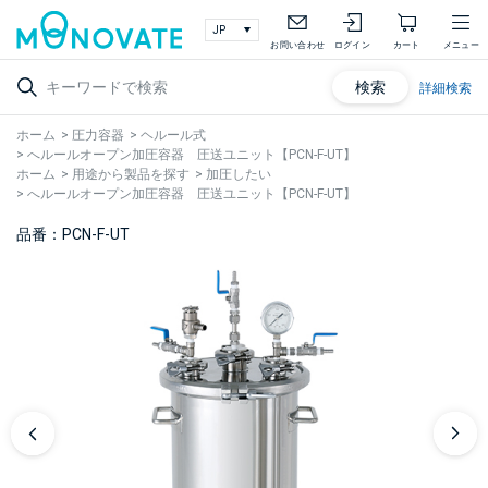
お問い合わせ
ログイン
カート
メニュー
検索
詳細検索
ホーム
>
圧力容器
>
ヘルール式
>
へルールオープン加圧容器 圧送ユニット【PCN-F-UT】
ホーム
>
用途から製品を探す
>
加圧したい
>
へルールオープン加圧容器 圧送ユニット【PCN-F-UT】
品番：PCN-F-UT