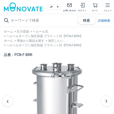
お問い合わせ
ログイン
カート
メニュー
検索
詳細検索
ホーム
>
圧力容器
>
ヘルール式
>
ヘルールオープン加圧容器 ブラケット付【PCN-F-BRK】
ホーム
>
用途から製品を探す
>
加圧したい
>
ヘルールオープン加圧容器 ブラケット付【PCN-F-BRK】
品番：PCN-F-BRK