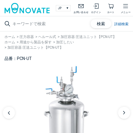
お問い合わせ
ログイン
カート
メニュー
検索
詳細検索
ホーム
>
圧力容器
>
ヘルール式
>
加圧容器 圧送ユニット【PCN-UT】
ホーム
>
用途から製品を探す
>
加圧したい
>
加圧容器 圧送ユニット【PCN-UT】
品番：PCN-UT