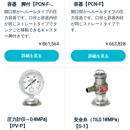
容器 脚付【PCN-F-
容器【PCN-F】
L】
開口部がへルールタイプの圧
開口部がへルールタイプの圧
力容器です。口径と容器内径
力容器です。口径と容器内径
が同じストレートタイプでタ
が同じストレートタイプで
ンクごと移動できるキャスタ
す。
ー脚付きです。
￥861,564
￥663,828
詳細を見る
詳細を見る
圧力計(0～0.4MPa)
安全弁（1S,0.18MPa）
【PV-P】
【S-1】