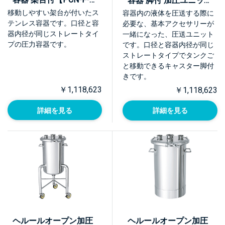
容器 脚付 加圧ユニット
ASC】
【PCN-F-L-UT】
移動しやすい架台が付いたス
容器内の液体を圧送する際に
テンレス容器です。口径と容
必要な、基本アクセサリーが
器内径が同じストレートタイ
一緒になった、圧送ユニット
プの圧力容器です。
です。口径と容器内径が同じ
ストレートタイプでタンクご
と移動できるキャスター脚付
きです。
￥1,118,623
￥1,118,623
詳細を見る
詳細を見る
ヘルールオープン加圧
ヘルールオープン加圧