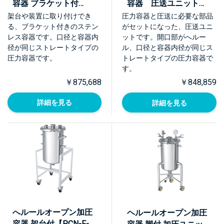
容器 ブラケット付
容器 圧送ユニット
【PCN-F-BRK】
【PCN-F-UT】
架台や装置に取り付けでき
圧力容器と圧送に必要な部品
る、ブラケット付きのステン
がセットになった、圧送ユニ
レス容器です。口径と容器内
ットです。開口部がへルー
径が同じストレートタイプの
ル、口径と容器内径が同じス
圧力容器です。
トレートタイプの圧力容器で
す。
￥875,688
￥848,859
詳細を見る
詳細を見る
へルールオープン加圧
ヘルールオープン加圧
容器 架台付【PCN-F-