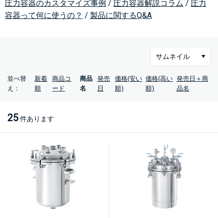
圧力容器のカスタマイズ事例
/
圧力容器解説コラム
/
圧力
容器って何に使うの？
/
製品に関するQ&A
並べ替
新着
商品コ
商品
発売
価格(安い
価格(高い
発売日＋商
え：
順
ード
名
日
順)
順)
品名
25
件あります