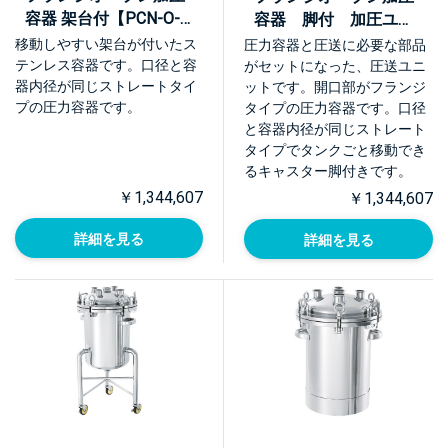
容器 架台付【PCN-O-
容器 脚付 加圧ユニ
ASC】
ット【PCN-O-L-UT】
移動しやすい架台が付いたス
圧力容器と圧送に必要な部品
テンレス容器です。口径と容
がセットになった、圧送ユニ
器内径が同じストレートタイ
ットです。開口部がフランジ
プの圧力容器です。
タイプの圧力容器です。口径
と容器内径が同じストレート
タイプでタンクごと移動でき
るキャスター脚付きです。
￥1,344,607
￥1,344,607
詳細を見る
詳細を見る