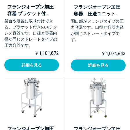
フランジオープン加圧
フランジオープン加圧
容器 ブラケット付
容器 圧送ユニット
【PCN-O-BRK】
【PCN-O-UT】
架台や装置に取り付けでき
開口部がフランジタイプの圧
る、ブラケット付きのステン
力容器です。口径と容器内径
レス容器です。口径と容器内
が同じストレートタイプで
径が同じストレートタイプの
す。
圧力容器です。
￥1,101,672
￥1,074,843
詳細を見る
詳細を見る
フランジオープン加圧
フランジオープン加圧