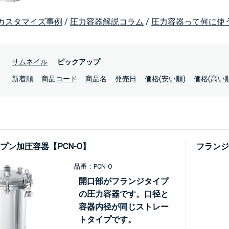
カスタマイズ事例
/
圧力容器解説コラム
/
圧力容器って何に使
：
サムネイル
ピックアップ
：
新着順
商品コード
商品名
発売日
価格(安い順)
価格(高い順
プン加圧容器【PCN-O】
フランジ
品番：PCN-O
開口部がフランジタイプ
の圧力容器です。口径と
容器内径が同じストレー
トタイプです。