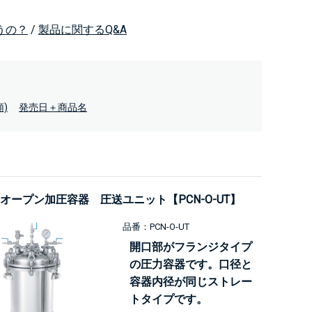
うの？
/
製品に関するQ&A
)
発売日＋商品名
オープン加圧容器 圧送ユニット【PCN-O-UT】
品番：PCN-O-UT
開口部がフランジタイプ
の圧力容器です。口径と
容器内径が同じストレー
トタイプです。