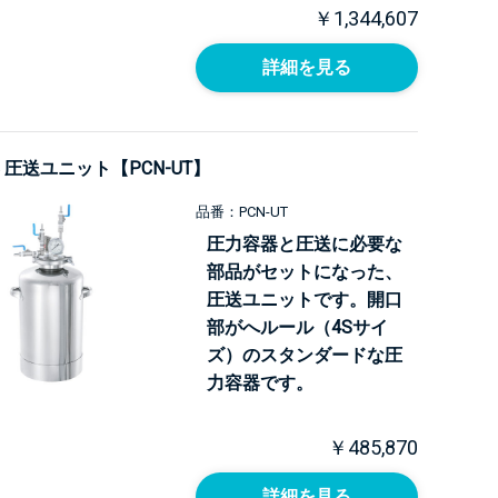
￥1,344,607
詳細を見る
 圧送ユニット【PCN-UT】
品番：PCN-UT
圧力容器と圧送に必要な
部品がセットになった、
圧送ユニットです。開口
部がへルール（4Sサイ
ズ）のスタンダードな圧
力容器です。
￥485,870
詳細を見る