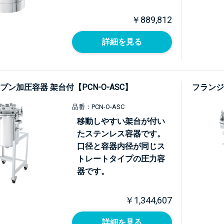
￥889,812
詳細を見る
ン加圧容器 架台付【PCN-O-ASC】
フランジ
品番：PCN-O-ASC
移動しやすい架台が付い
たステンレス容器です。
口径と容器内径が同じス
トレートタイプの圧力容
器です。
￥1,344,607
詳細を見る