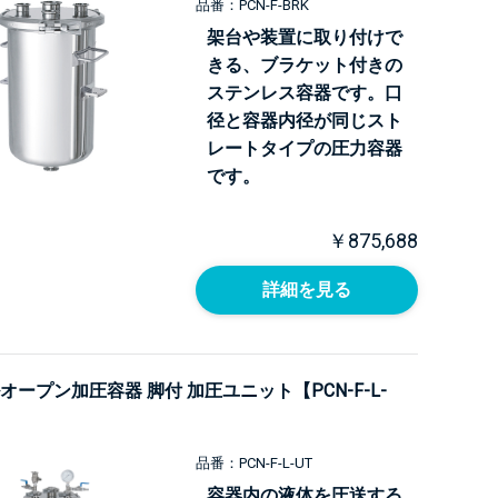
品番：PCN-F-BRK
架台や装置に取り付けで
きる、ブラケット付きの
ステンレス容器です。口
径と容器内径が同じスト
レートタイプの圧力容器
です。
￥875,688
詳細を見る
オープン加圧容器 脚付 加圧ユニット【PCN-F-L-
品番：PCN-F-L-UT
容器内の液体を圧送する