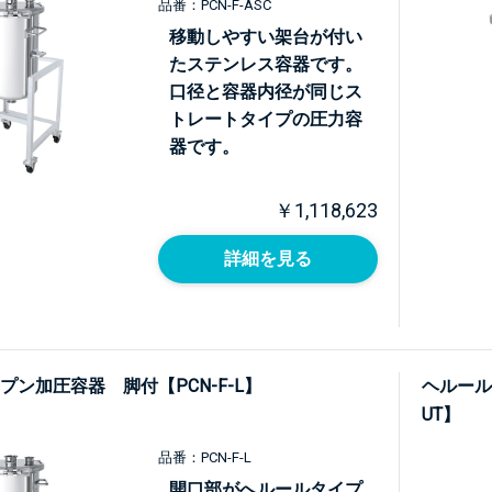
品番：PCN-F-ASC
移動しやすい架台が付い
たステンレス容器です。
口径と容器内径が同じス
トレートタイプの圧力容
器です。
￥1,118,623
詳細を見る
プン加圧容器 脚付【PCN-F-L】
ヘルール
UT】
品番：PCN-F-L
開口部がへルールタイプ