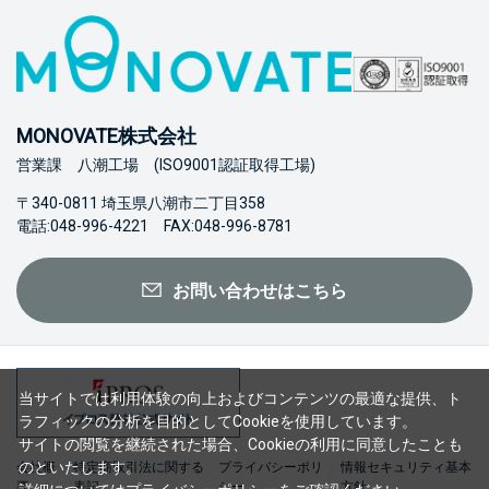
MONOVATE株式会社
営業課 八潮工場 (ISO9001認証取得工場)
〒340-0811 埼玉県八潮市二丁目358
電話:048-996-4221 FAX:048-996-8781
お問い合わせはこちら
当サイトでは利用体験の向上およびコンテンツの最適な提供、ト
ラフィックの分析を目的としてCookieを使用しています。
サイトの閲覧を継続された場合、Cookieの利用に同意したことも
のといたします。
会社概
特定商取引法に関する
プライバシーポリ
情報セキュリティ基本
要
表記
シー
方針