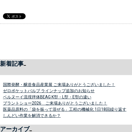
新着記事
国際発酵・醸造食品産業展 ご来場ありがとうございました！
ゼロポケットバルブ ラインナップ追加のお知らせ
ベルヌーイ流撹拌体BEAG K型・L型・E型の違い
プラントショー2026 ご来場ありがとうございました！
医薬品原料の「袋を振って混ぜる」工程の機械化 1日18回繰り返す
しんどい作業を解消できるか？
アーカイブ