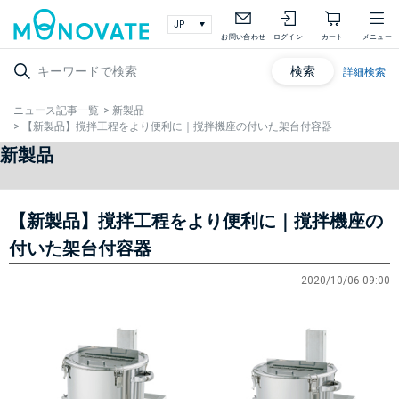
お問い合わせ
ログイン
カート
メニュー
検索
詳細検索
ニュース記事一覧
>
新製品
>
【新製品】撹拌工程をより便利に｜撹拌機座の付いた架台付容器
新製品
【新製品】撹拌工程をより便利に｜撹拌機座の
付いた架台付容器
2020/10/06 09:00