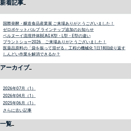
新着記事
国際発酵・醸造食品産業展 ご来場ありがとうございました！
ゼロポケットバルブ ラインナップ追加のお知らせ
ベルヌーイ流撹拌体BEAG K型・L型・E型の違い
プラントショー2026 ご来場ありがとうございました！
医薬品原料の「袋を振って混ぜる」工程の機械化 1日18回繰り返す
しんどい作業を解消できるか？
アーカイブ
2026年07月（1）
2026年04月（1）
2025年06月（1）
さらに古い記事
一覧