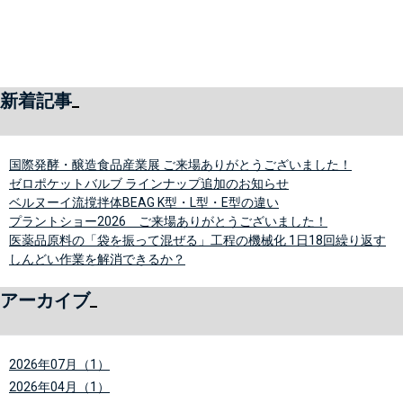
新着記事
国際発酵・醸造食品産業展 ご来場ありがとうございました！
ゼロポケットバルブ ラインナップ追加のお知らせ
ベルヌーイ流撹拌体BEAG K型・L型・E型の違い
プラントショー2026 ご来場ありがとうございました！
医薬品原料の「袋を振って混ぜる」工程の機械化 1日18回繰り返す
しんどい作業を解消できるか？
アーカイブ
2026年07月（1）
2026年04月（1）