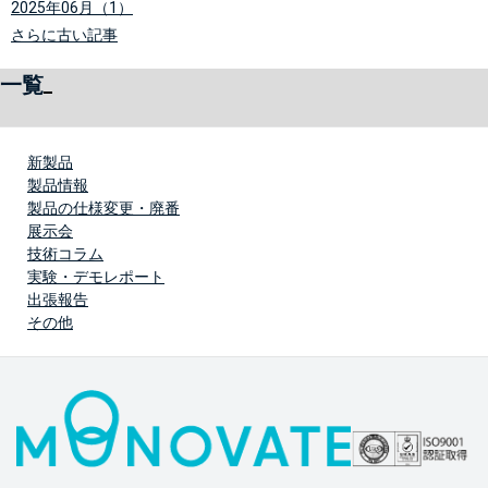
2025年06月（1）
さらに古い記事
一覧
新製品
製品情報
製品の仕様変更・廃番
展示会
技術コラム
実験・デモレポート
出張報告
その他