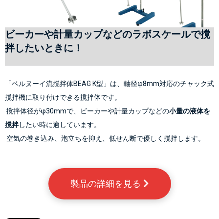
ビーカーや計量カップなどのラボスケールで撹
拌したいときに！
「ベルヌーイ流撹拌体BEAG K型」は、
軸径φ8mm対応のチャック式
撹拌機に
取り付けできる撹拌体です。
撹拌体径がφ30mmで、
ビーカーや計量カップなどの
小量の液体を
撹拌
したい時に適しています。
空気の巻き込み、泡立ちを抑え、低せん断で優しく撹拌します。
製品の詳細を見る 