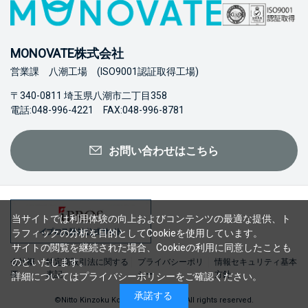
MONOVATE株式会社
営業課 八潮工場 (ISO9001認証取得工場)
〒340-0811 埼玉県八潮市二丁目358
電話:048-996-4221 FAX:048-996-8781
お問い合わせはこちら
当サイトでは利用体験の向上およびコンテンツの最適な提供、ト
ラフィックの分析を目的としてCookieを使用しています。
サイトの閲覧を継続された場合、Cookieの利用に同意したことも
のといたします。
会社概
特定商取引法に関する
プライバシーポリ
情報セキュリティ基本
要
表記
シー
方針
詳細については
プライバシーポリシー
をご確認ください。
承諾する
©Nitto Kinzoku Kogyo Co., Ltd. 2023 All rights reserved.