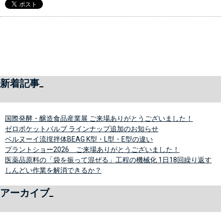
新着記事
国際発酵・醸造食品産業展 ご来場ありがとうございました！
ゼロポケットバルブ ラインナップ追加のお知らせ
ベルヌーイ流撹拌体BEAG K型・L型・E型の違い
プラントショー2026 ご来場ありがとうございました！
医薬品原料の「袋を振って混ぜる」工程の機械化 1日18回繰り返す
しんどい作業を解消できるか？
アーカイブ