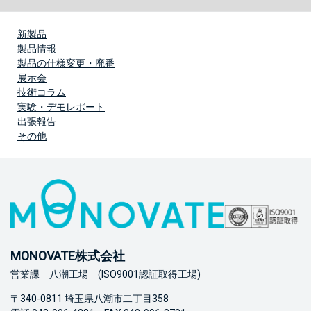
新製品
製品情報
製品の仕様変更・廃番
展示会
技術コラム
実験・デモレポート
出張報告
その他
MONOVATE株式会社
営業課 八潮工場 (ISO9001認証取得工場)
〒340-0811 埼玉県八潮市二丁目358