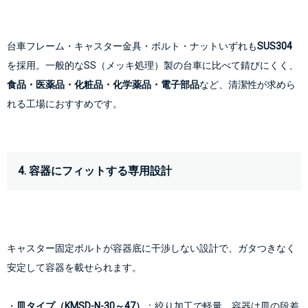
台車フレーム・キャスター金具・ボルト・ナットいずれも
SUS304
を採用。一般的なSS（メッキ処理）製の台車に比べて錆びにくく、
食品・医薬品・化粧品・化学薬品・電子部品
など、清潔性が求めら
4. 容器にフィットする専用設計
キャスター固定ボルトが容器底に干渉しない設計で、ガタつきなく
安定して容器を載せられます。
・
皿タイプ（KMSD-N-30～47）
：絞り加工で軽量。容器は皿の段差