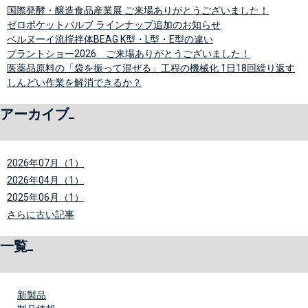
国際発酵・醸造食品産業展 ご来場ありがとうございました！
ゼロポケットバルブ ラインナップ追加のお知らせ
ベルヌーイ流撹拌体BEAG K型・L型・E型の違い
プラントショー2026 ご来場ありがとうございました！
医薬品原料の「袋を振って混ぜる」工程の機械化 1日18回繰り返す
しんどい作業を解消できるか？
アーカイブ
2026年07月（1）
2026年04月（1）
2025年06月（1）
さらに古い記事
一覧
新製品