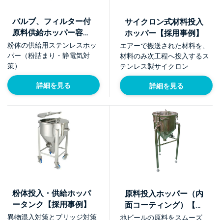
バルブ、フィルター付
サイクロン式材料投入
原料供給ホッパー容器
ホッパー【採用事例】
【採用事例】
粉体の供給用ステンレスホッ
エアーで搬送された材料を、
パー（粉詰まり・静電気対
材料のみ次工程へ投入するス
策）
テンレス製サイクロン
詳細を見る
詳細を見る
粉体投入・供給ホッパ
原料投入ホッパー（内
ータンク【採用事例】
面コーティング）【採
用事例】
異物混入対策とブリッジ対策
地ビールの原料をスムーズ