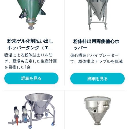
粉末ゲル化剤払い出し
粉体排出用両側偏心ホ
ホッパータンク（エア
ッパー
レーションホッパー搭
吸湿による粉体詰まりを防
偏心構造とバイブレーター
載）【採用事例】
ぎ、夏場も安定した生産計画
で、粉体排出トラブルを低減
を目指した1台
詳細を見る
詳細を見る