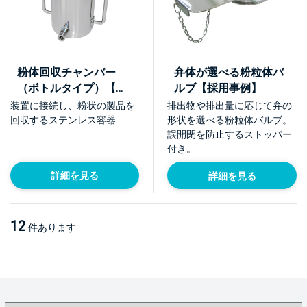
粉体回収チャンバー
弁体が選べる粉粒体バ
（ボトルタイプ）【採
ルブ【採用事例】
用事例】
装置に接続し、粉状の製品を
排出物や排出量に応じて弁の
回収するステンレス容器
形状を選べる粉粒体バルブ。
誤開閉を防止するストッパー
付き。
詳細を見る
詳細を見る
12
件あります