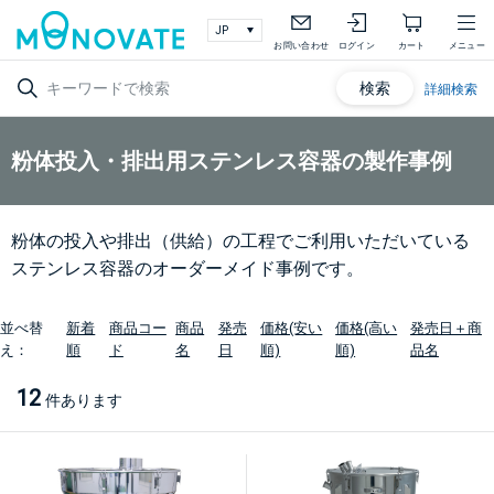
お問い合わせ
ログイン
カート
メニュー
検索
詳細検索
粉体投入・排出用ステンレス容器の製作事例
粉体の投入や排出（供給）の工程でご利用いただいている
ステンレス容器のオーダーメイド事例です。
並べ替
新着
商品コー
商品
発売
価格(安い
価格(高い
発売日＋商
え：
順
ド
名
日
順)
順)
品名
12
件あります