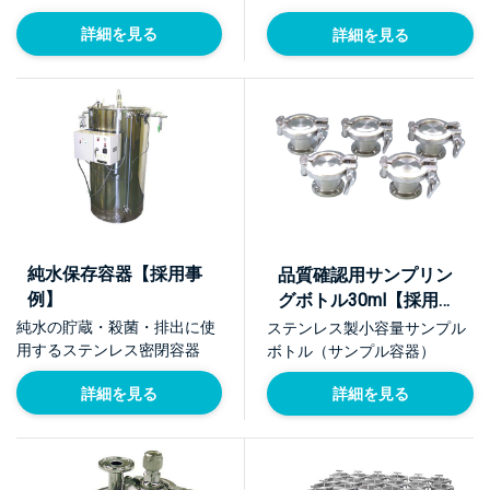
詳細を見る
詳細を見る
純水保存容器【採用事
品質確認用サンプリン
例】
グボトル30ml【採用事
例】
純水の貯蔵・殺菌・排出に使
ステンレス製小容量サンプル
用するステンレス密閉容器
ボトル（サンプル容器）
詳細を見る
詳細を見る