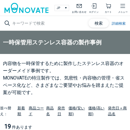
お問い合わせ
ログイン
カート
メニュー
検索
詳細検索
一時保管用ステンレス容器の製作事例
内容物を一時保管するために製作したステンレス容器のオ
ーダーメイド事例です。
MONOVATEの特注製作では、気密性・内容物の管理・省ス
ペース化など、さまざまなご要望やお悩みを踏まえたご提
案が可能です。
並べ替
新着
商品コー
商品
発売
価格(安い
価格(高い
発売日＋商
え：
順
ド
名
日
順)
順)
品名
19
件あります