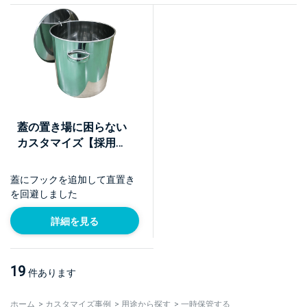
蓋の置き場に困らない
カスタマイズ【採用事
例】
蓋にフックを追加して直置き
を回避しました
詳細を見る
19
件あります
ホーム
>
カスタマイズ事例
>
用途から探す
>
一時保管する