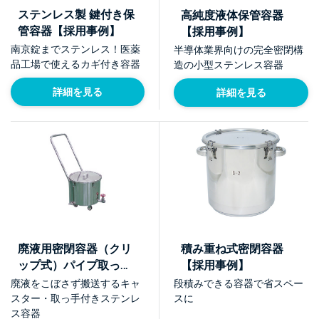
ステンレス製 鍵付き保
高純度液体保管容器
管容器【採用事例】
【採用事例】
南京錠までステンレス！医薬
半導体業界向けの完全密閉構
品工場で使えるカギ付き容器
造の小型ステンレス容器
詳細を見る
詳細を見る
廃液用密閉容器（クリ
積み重ね式密閉容器
ップ式）パイプ取っ
【採用事例】
手、キャスター、バル
廃液をこぼさず搬送するキャ
段積みできる容器で省スペー
ブ付き【採用事例】
スター・取っ手付きステンレ
スに
ス容器