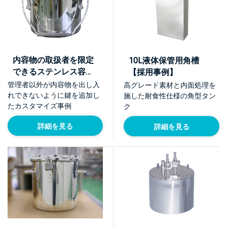
内容物の取扱者を限定
10L液体保管用角槽
できるステンレス容器
【採用事例】
【採用事例】
管理者以外が内容物を出し入
高グレード素材と内面処理を
れできないように鍵を追加し
施した耐食性仕様の角型タン
たカスタマイズ事例
ク
詳細を見る
詳細を見る