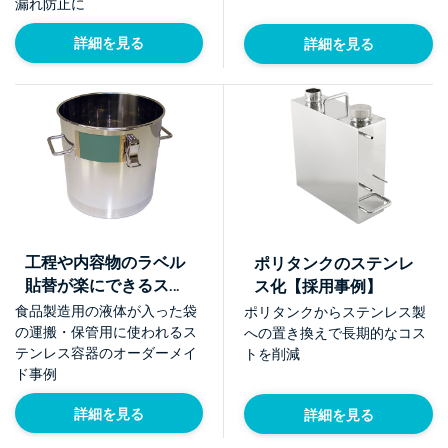
漏れ防止に
詳細を見る
詳細を見る
工程や内容物のラベル
ポリタンクのステンレ
貼替が楽にできるステ
ス化【採用事例】
ンレス容器【採用事
食品製造用の液体が入った袋
ポリタンクからステンレス製
例】
の運搬・保管用に使われるス
への置き換えで長期的なコス
テンレス容器のオーダーメイ
トを削減
ド事例
詳細を見る
詳細を見る