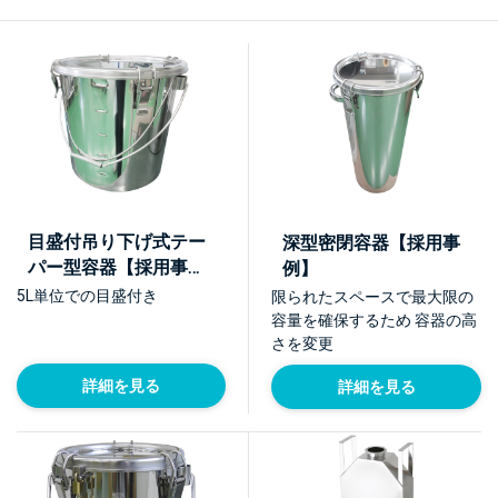
目盛付吊り下げ式テー
深型密閉容器【採用事
パー型容器【採用事
例】
例】
5L単位での目盛付き
限られたスペースで最大限の
容量を確保するため 容器の高
さを変更
詳細を見る
詳細を見る