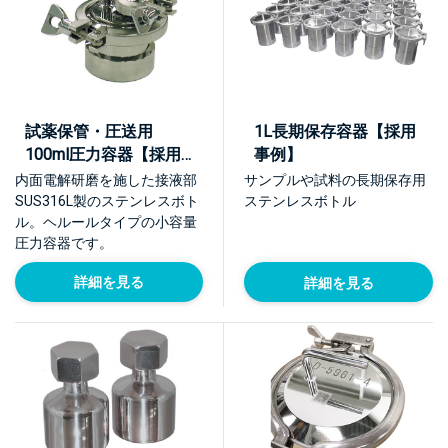
試薬保管・圧送用
1L長期保存容器【採用
100ml圧力容器【採用
事例】
事例】
内面電解研磨を施した接液部
サンプルや試料の長期保存用
SUS316L製のステンレスボト
ステンレスボトル
ル。ヘルールタイプの小容量
圧力容器です。
詳細を見る
詳細を見る