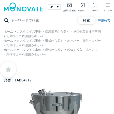
お問い合わせ
ログイン
カート
メニュー
検索
詳細検索
ホーム
>
カスタマイズ事例
>
採用業界から探す
>
その他業界採用事例
>
粉体排出用両側偏心ホッパー
ホーム
>
カスタマイズ事例
>
形状から探す
>
ホッパー・脚付ホッパー
>
粉体排出用両側偏心ホッパー
ホーム
>
カスタマイズ事例
>
用途から探す
>
粉体を投入・排出する
>
粉体排出用両側偏心ホッパー
品番：1AB04917