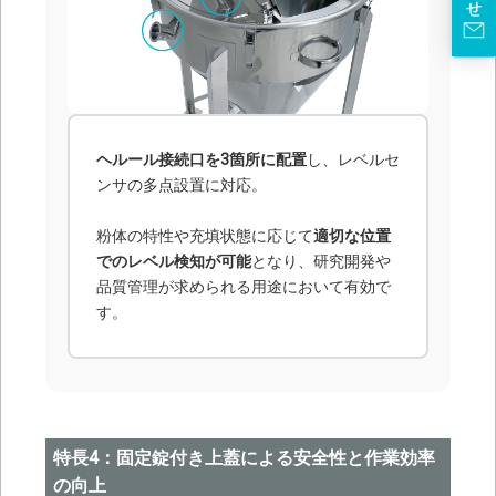
ヘルール接続口を3箇所に配置
し、レベルセ
ンサの多点設置に対応。
粉体の特性や充填状態に応じて
適切な位置
でのレベル検知が可能
となり、研究開発や
品質管理が求められる用途において有効で
す。
特長4：固定錠付き上蓋による安全性と作業効率
の向上