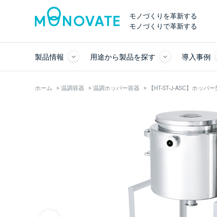
モノづくりを革新する
モノづくりで革新する
製品情報
用途から製品を探す
導入事例
ホーム
>
温調容器
>
温調ホッパー容器
>
【HT-ST-J-ASC】ホ