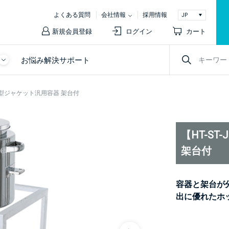
よくある質問
会社情報
採用情報
新規会員登録
ログイン
カート
お悩み解決サポート
ッパー型ジャケット汎用容器 架台付
【HT-S
架台付
容器と架台が
出に優れたホ