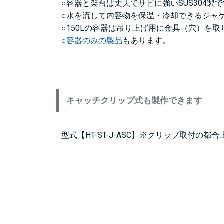
○容器と架台は丈夫でサビに強いSUS304製
○水を流して内容物を保温・冷却できるジャ
○150Lの容器は吊り上げ用に金具（穴）を
○
容器のみの製品
もあります。
キャッチクリップ式も製作できます
型式【HT-ST-J-ASC】※クリップ取付の