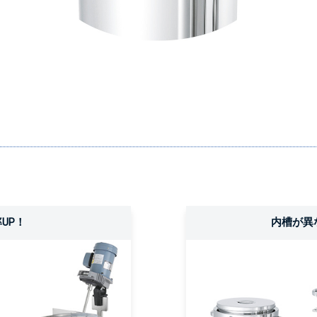
UP！
内槽が異