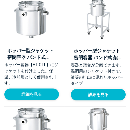
ホッパー型ジャケット
ホッパー型ジャケット
密閉容器 バンド式
密閉容器 バンド式 架台
【HT-CTL-J】
付【HT-CTL-J-ASC】
ホッパー容器【HT-CTL】にジ
容器と架台が分離できます。
ャケットを付けました。保
温調用のジャケット付きで、
温、冷却用として使用されま
液等の排出に優れたホッパー
す。
タイプ
詳細を見る
詳細を見る