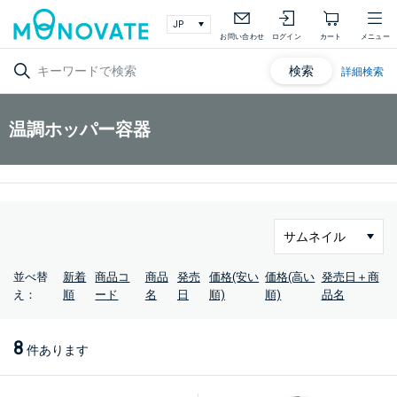
お問い合わせ
ログイン
カート
メニュー
検索
詳細検索
温調ホッパー容器
並べ替
新着
商品コ
商品
発売
価格(安い
価格(高い
発売日＋商
え：
順
ード
名
日
順)
順)
品名
8
件あります