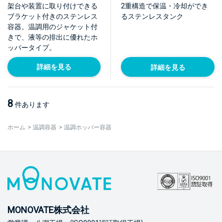
【HT-ST-J-BRK】
J-L】
架台や装置に取り付けできる
2重構造で保温・冷却ができ
ブラケット付きのステンレス
るステンレスタンク
容器。温調用のジャケット付
きで、液等の排出に優れたホ
ッパータイプ。
詳細を見る
詳細を見る
8
件あります
ホーム
>
温調容器
>
温調ホッパー容器
MONOVATE株式会社