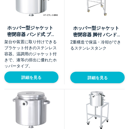
ホッパー型ジャケット
ホッパー型ジャケット
密閉容器 バンド式 ブラ
密閉容器 脚付 バンド式
ケット付【HT-CTL-J-
【HT-CTL-J-L】
架台や装置に取り付けできる
2重構造で保温・冷却ができ
BRK】
ブラケット付きのステンレス
るステンレスタンク
容器。温調用のジャケット付
きで、液等の排出に優れたホ
ッパータイプ。
詳細を見る
詳細を見る