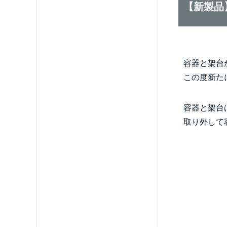
【新製品
容器と架台
この度新た
容器と架台
取り外して