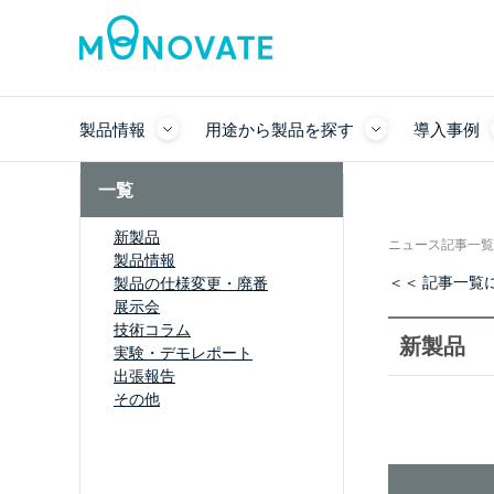
製品情報
用途から製品を探す
導入事例
一覧
新製品
ニュース記事一覧
製品情報
＜＜ 記事一覧
製品の仕様変更・廃番
展示会
技術コラム
新製品
実験・デモレポート
出張報告
その他