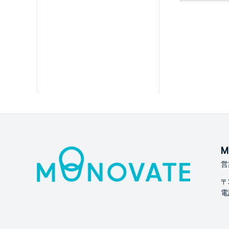
M
営
〒
電話