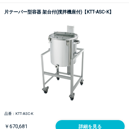
片テーパー型容器 架台付(撹拌機座付)【KTT-ASC-K】
品番：KTT-ASC-K
￥670,681
詳細を見る