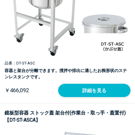
品番：DT-ST-ASC
容器と架台が分離できます。撹拌や排出に適したお椀形状のステ
ンレスタンクです。
￥466,092
詳細を見る
鏡板型容器 ストック蓋 架台付(作業台・取っ手・蓋置付)
【DT-ST-ASCA】