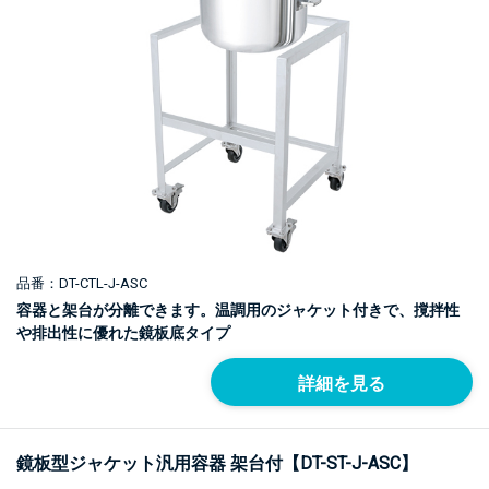
品番：DT-CTL-J-ASC
容器と架台が分離できます。温調用のジャケット付きで、撹拌性
や排出性に優れた鏡板底タイプ
詳細を見る
鏡板型ジャケット汎用容器 架台付【DT-ST-J-ASC】