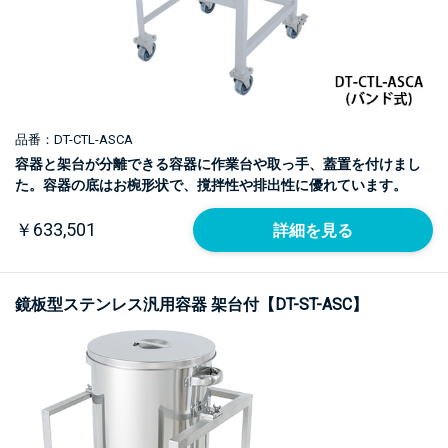
品番：DT-CTL-ASCA
容器と架台が分離できる容器に作業台や取っ手、蓋置を付けまし
た。容器の底はお椀形状で、撹拌性や排出性に優れています。
￥633,501
詳細を見る
鏡板型ステンレス汎用容器 架台付【DT-ST-ASC】