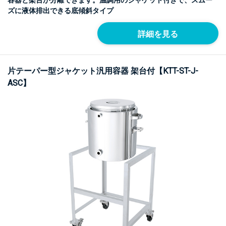
容器と架台が分離できます。温調用のジャケット付きで、スムー
ズに液体排出できる底傾斜タイプ
詳細を見る
片テーパー型ジャケット汎用容器 架台付【KTT-ST-J-
ASC】