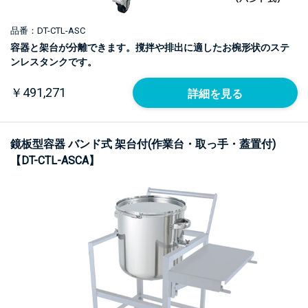
品番：DT-CTL-ASC
容器と架台が分離できます。撹拌や排出に適したお椀形状のステ
ンレスタンクです。
￥491,271
詳細を見る
鏡板型容器 バンド式 架台付(作業台・取っ手・蓋置付)
【DT-CTL-ASCA】