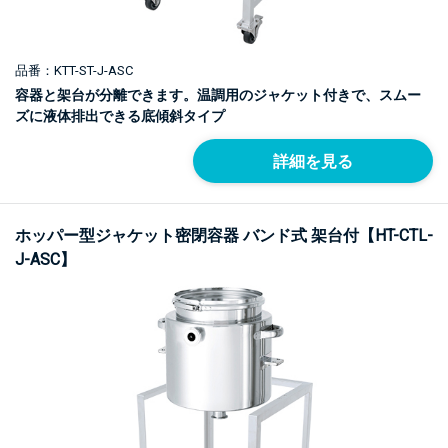
品番：KTT-ST-J-ASC
容器と架台が分離できます。温調用のジャケット付きで、スムー
ズに液体排出できる底傾斜タイプ
詳細を見る
ホッパー型ジャケット密閉容器 バンド式 架台付【HT-CTL-
J-ASC】