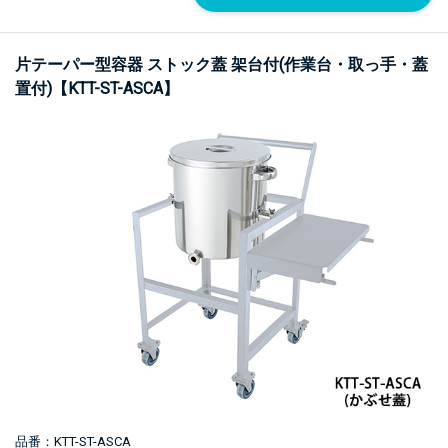
片テーパー型容器 ストック蓋 架台付(作業台・取っ手・蓋
置付)【KTT-ST-ASCA】
品番：KTT-ST-ASCA