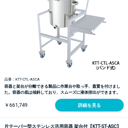
品番：KTT-CTL-ASCA
容器と架台が分離できる製品に作業台や取っ手、蓋置を付けまし
た。容器の底は傾斜しており、スムーズに液体排出ができます。
￥661,749
詳細を見る
片テーパー型ステンレス汎用容器 架台付【KTT-ST-ASC】