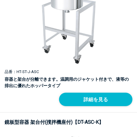
品番：HT-ST-J-ASC
容器と架台が分離できます。温調用のジャケット付きで、液等の
排出に優れたホッパータイプ
詳細を見る
鏡板型容器 架台付(撹拌機座付)【DT-ASC-K】