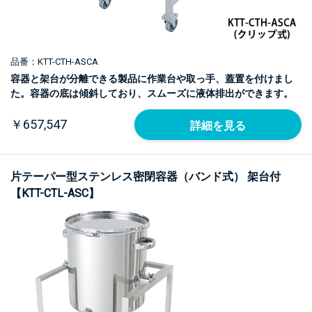
品番：KTT-CTH-ASCA
容器と架台が分離できる製品に作業台や取っ手、蓋置を付けまし
た。容器の底は傾斜しており、スムーズに液体排出ができます。
￥657,547
詳細を見る
片テーパー型ステンレス密閉容器（バンド式） 架台付
【KTT-CTL-ASC】