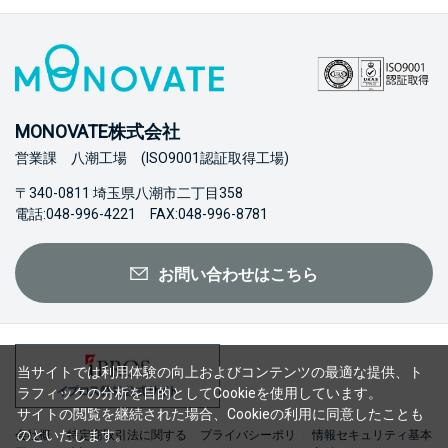
MONOVATE株式会社
営業課 八潮工場 (ISO9001認証取得工場)
〒340-0811 埼玉県八潮市二丁目358
電話:048-996-4221 FAX:048-996-8781
お問い合わせはこちら
当サイトでは利用体験の向上およびコンテンツの最適な提供、ト
ラフィックの分析を目的としてCookieを使用しています。
サイトの閲覧を継続された場合、Cookieの利用に同意したことも
のといたします。
会社概
特定商取引法に関する
プライバシーポリ
情報セキュリティ基本