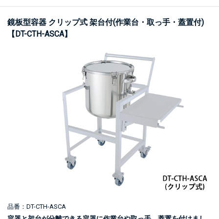
鏡板型容器 クリップ式 架台付(作業台・取っ手・蓋置付)
【DT-CTH-ASCA】
品番：DT-CTH-ASCA
容器と架台が分離できる容器に作業台や取っ手、蓋置を付けまし