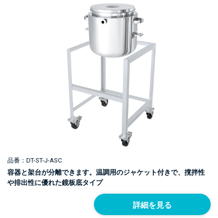
品番：DT-ST-J-ASC
容器と架台が分離できます。温調用のジャケット付きで、撹拌性
や排出性に優れた鏡板底タイプ
詳細を見る