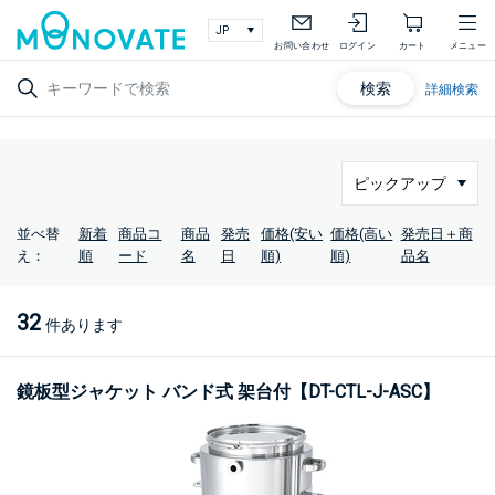
お問い合わせ
ログイン
カート
メニュー
検索
詳細検索
並べ替
新着
商品コ
商品
発売
価格(安い
価格(高い
発売日＋商
え：
順
ード
名
日
順)
順)
品名
32
件あります
鏡板型ジャケット バンド式 架台付【DT-CTL-J-ASC】