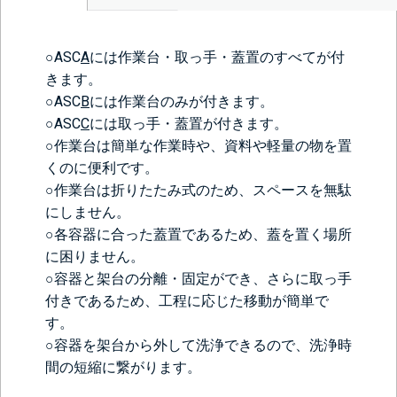
○ASC
A
には作業台・取っ手・蓋置のすべてが付
きます。
○ASC
B
には作業台のみが付きます。
○ASC
C
には取っ手・蓋置が付きます。
○作業台は簡単な作業時や、資料や軽量の物を置
くのに便利です。
○作業台は折りたたみ式のため、スペースを無駄
にしません。
○各容器に合った蓋置であるため、蓋を置く場所
に困りません。
○容器と架台の分離・固定ができ、さらに取っ手
付きであるため、工程に応じた移動が簡単で
す。
○容器を架台から外して洗浄できるので、洗浄時
間の短縮に繋がります。