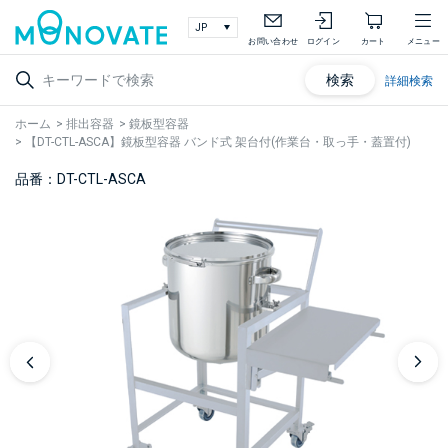
お問い合わせ
ログイン
カート
メニュー
検索
詳細検索
ホーム
>
排出容器
>
鏡板型容器
>
【DT-CTL-ASCA】鏡板型容器 バンド式 架台付(作業台・取っ手・蓋置付)
品番：DT-CTL-ASCA