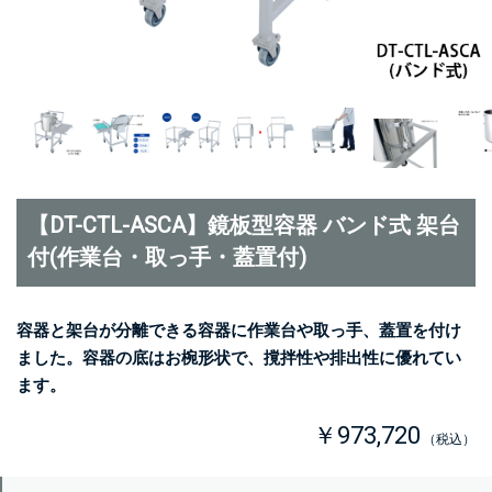
【DT-CTL-ASCA】鏡板型容器 バンド式 架台
付(作業台・取っ手・蓋置付)
容器と架台が分離できる容器に作業台や取っ手、蓋置を付け
ました。容器の底はお椀形状で、撹拌性や排出性に優れてい
ます。
￥973,720
（税込）