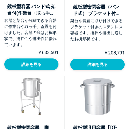
鏡板型容器 バンド式 架
鏡板型密閉容器（バン
台付(作業台・取っ手・
ド式） ブラケット付
蓋置付)【DT-CTL-
【DT-CTL-BRK】
容器と架台が分離できる容器
架台や装置に取り付けできる
ASCA】
に作業台や取っ手、蓋置を付
ブラケット付きのステンレス
けました。容器の底はお椀形
容器です。撹拌や排出に適し
状で、撹拌性や排出性に優れ
たお椀形状です。
ています。
￥633,501
￥208,791
詳細を見る
詳細を見る
鏡板型密閉容器 脚
鏡板型汎用容器【DT-