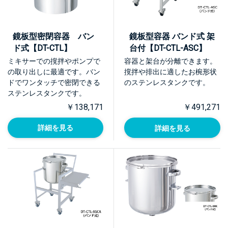
鏡板型密閉容器 バン
鏡板型容器 バンド式 架
ド式【DT-CTL】
台付【DT-CTL-ASC】
ミキサーでの撹拌やポンプで
容器と架台が分離できます。
の取り出しに最適です。バン
撹拌や排出に適したお椀形状
ドでワンタッチで密閉できる
のステンレスタンクです。
ステンレスタンクです。
￥138,171
￥491,271
詳細を見る
詳細を見る