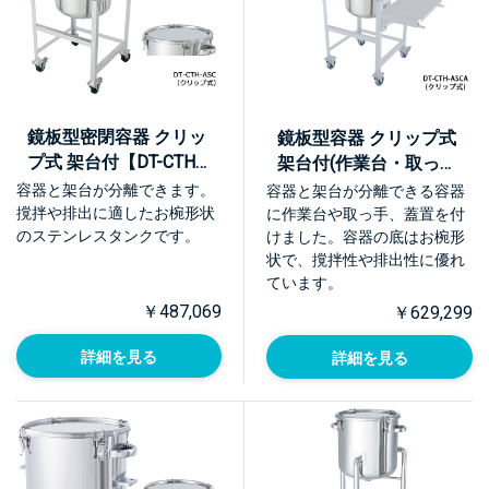
鏡板型密閉容器 クリッ
鏡板型容器 クリップ式
プ式 架台付【DT-CTH-
架台付(作業台・取っ
ASC】
手・蓋置付)【DT-CTH-
容器と架台が分離できます。
容器と架台が分離できる容器
ASCA】
撹拌や排出に適したお椀形状
に作業台や取っ手、蓋置を付
のステンレスタンクです。
けました。容器の底はお椀形
状で、撹拌性や排出性に優れ
ています。
￥487,069
￥629,299
詳細を見る
詳細を見る