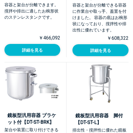
ASC】
手・蓋置付)【DT-ST-
容器と架台が分離できます。
容器と架台が分離できる容器
ASCA】
撹拌や排出に適したお椀形状
に作業台や取っ手、蓋置を付
のステンレスタンクです。
けました。 容器の底はお椀形
状になっており、撹拌性や排
出性に優れています。
￥466,092
￥608,322
詳細を見る
詳細を見る
鏡板型汎用容器 ブラケ
鏡板型汎用容器 脚付
ット付【DT-ST-BRK】
【DT-ST-L】
架台や装置に取り付けできる
排出性・撹拌性に優れた鏡板