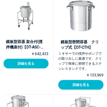
鏡板型容器 架台付(撹
鏡板型密閉容器 クリ
拌機座付)【DT-ASC-
ップ式【DT-CTH】
K】
ミキサーでの撹拌やポンプで
￥642,433
の取り出しに最適です。クリ
ップで簡単に密閉できるステ
詳細を見る
ンレスタンクです。
￥133,969
詳細を見る