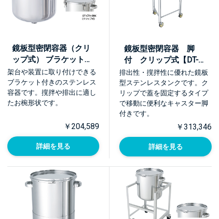
鏡板型密閉容器（クリ
鏡板型密閉容器 脚
ップ式） ブラケット付
付 クリップ式【DT-
【DT-CTH-BRK】
CTH-L】
架台や装置に取り付けできる
排出性・撹拌性に優れた鏡板
ブラケット付きのステンレス
型ステンレスタンクです。ク
容器です。撹拌や排出に適し
リップで蓋を固定するタイプ
たお椀形状です。
で移動に便利なキャスター脚
付きです。
￥204,589
￥313,346
詳細を見る
詳細を見る