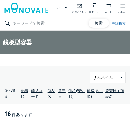
お問い合わせ
ログイン
カート
メニュー
検索
詳細検索
鏡板型容器
並べ替
新着
商品コ
商品
発売
価格(安い
価格(高い
発売日＋商
え：
順
ード
名
日
順)
順)
品名
16
件あります