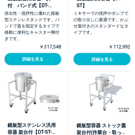
付 バンド式【DT-
ST】
CTL-L】
排出性・撹拌性に優れた鏡板
ミキサーでの撹拌やポンプで
型ステンレスタンクです。バ
の取り出しに最適です。かぶ
ンドで蓋を固定するタイプで
せ蓋付きのスタンダードなタ
移動に便利なキャスター脚付
イプです。
きです。
￥317,548
￥112,992
詳細を見る
詳細を見る
鏡板型ステンレス汎用
鏡板型容器 ストック蓋
容器 架台付【DT-ST-
架台付(作業台・取っ