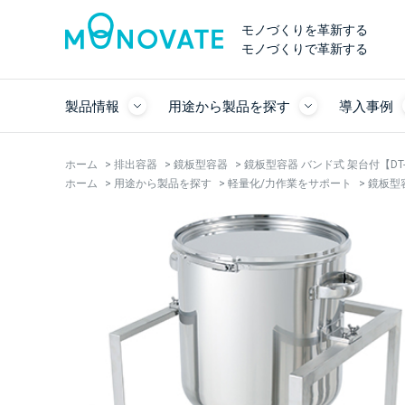
モノづくりを革新する
モノづくりで革新する
製品情報
用途から製品を探す
導入事例
ホーム
>
排出容器
>
鏡板型容器
>
鏡板型容器 バンド式 架台付【DT-C
ホーム
>
用途から製品を探す
>
軽量化/力作業をサポート
>
鏡板型容