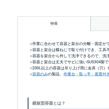
特長
○作業に合わせて容器と架台の分離・固定が
○容器と架台は蝶ねじで取り付けでき、工具
○容器を架台から外して洗浄できるので、洗
○容器と架台は丈夫でサビに強いSUS304製
○200L以上の容器は吊り上げ用に金具（穴
○
容器のみ
の製品、
作業台・取っ手・蓋置付
鏡板型容器とは？