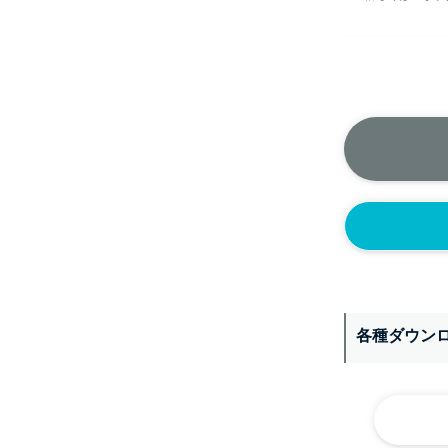
正面側の上部
ニップル
1/4’(+2
ソケット
1/4’(+2
ヘルール
1S’(+22
なし
各種ダウン