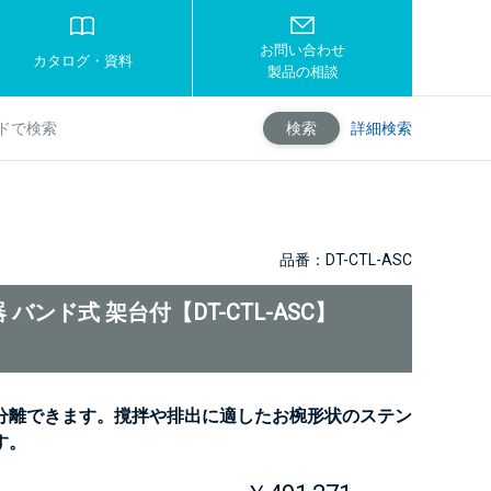
お問い合わせ
カタログ・資料
製品の相談
詳細検索
検索
品番：DT-CTL-ASC
バンド式 架台付【DT-CTL-ASC】
分離できます。撹拌や排出に適したお椀形状のステン
す。