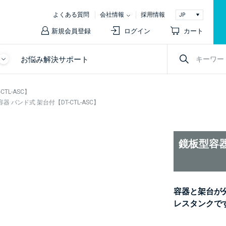
よくある質問
会社情報
採用情報
新規会員登録
ログイン
カート
お悩み解決サポート
TL-ASC】
器 バンド式 架台付【DT-CTL-ASC】
鏡板型容器 
容器と架台が
レスタンクで