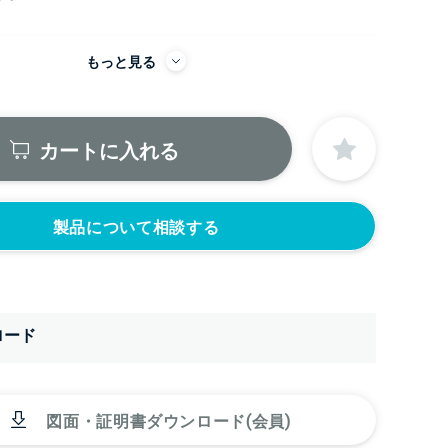
もっと見る
にノズルをつける
ニップル
ニップル
2440円)
3/8’(+22440円)
1/2’(+22440円)
カートに入れる
ソケット
ソケット
2440円)
3/8’(+22440円)
1/2’(+22440円)
ヘルール
ヘルール
440円)
1.5S’(+22440円)
2S’(+23100円)
製品について相談する
ロード
図面・証明書ダウンロード(会員)