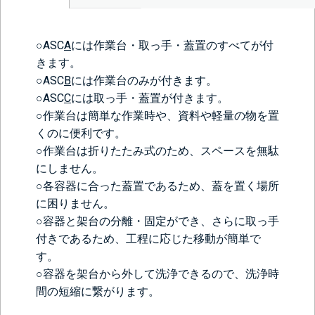
○ASC
A
には作業台・取っ手・蓋置のすべてが付
きます。
○ASC
B
には作業台のみが付きます。
○ASC
C
には取っ手・蓋置が付きます。
○作業台は簡単な作業時や、資料や軽量の物を置
くのに便利です。
○作業台は折りたたみ式のため、スペースを無駄
にしません。
○各容器に合った蓋置であるため、蓋を置く場所
に困りません。
○容器と架台の分離・固定ができ、さらに取っ手
付きであるため、工程に応じた移動が簡単で
す。
○容器を架台から外して洗浄できるので、洗浄時
間の短縮に繋がります。