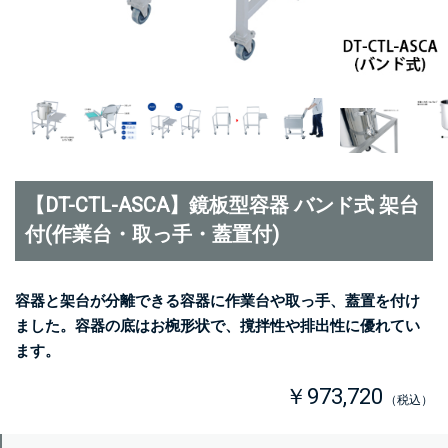
【DT-CTL-ASCA】鏡板型容器 バンド式 架台
付(作業台・取っ手・蓋置付)
容器と架台が分離できる容器に作業台や取っ手、蓋置を付け
ました。容器の底はお椀形状で、撹拌性や排出性に優れてい
ます。
￥973,720
（税込）