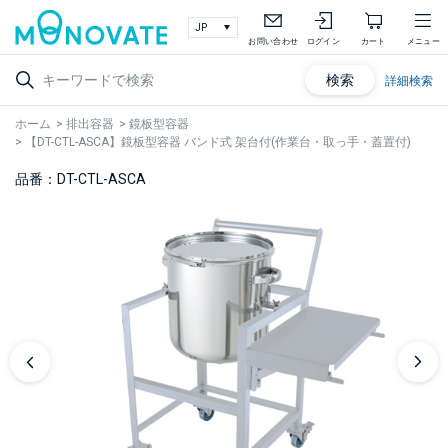
お問い合わせ
ログイン
カート
メニュー
検索
詳細検索
ホーム
>
排出容器
>
鏡板型容器
>
【DT-CTL-ASCA】鏡板型容器 バンド式 架台付(作業台・取っ手・蓋置付)
品番：DT-CTL-ASCA