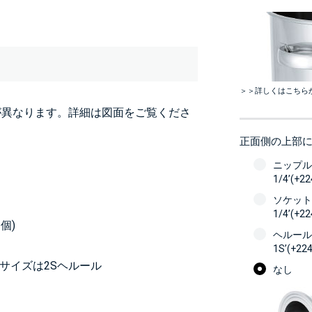
＞＞詳しくはこちら
が異なります。詳細は図面をご覧くださ
正面側の上部
ニップル
1/4’(+2
ソケット
1/4’(+2
個)
ヘルール
1S’(+22
5Hサイズは2Sヘルール
なし