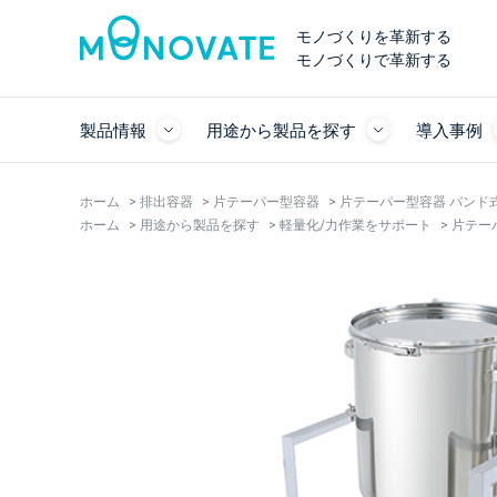
モノづくりを革新する
モノづくりで革新する
製品情報
用途から製品を探す
導入事例
ホーム
>
排出容器
>
片テーパー型容器
>
片テーパー型容器 バンド式 
ホーム
>
用途から製品を探す
>
軽量化/力作業をサポート
>
片テーパ