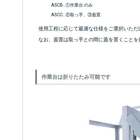
ASCB…①作業台 のみ
ASCC…②取っ手、③蓋置
使用工程に応じて最適な仕様をご選択いただ
なお、蓋置は取っ手との間に蓋を置くことを
作業台は折りたたみ可能です