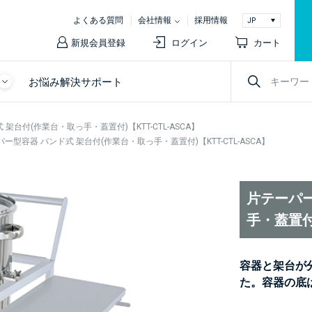
よくある質問
会社情報
採用情報
新規会員登録
ログイン
カート
お悩み解決サポート
架台付(作業台・取っ手・蓋置付)【KTT-CTL-ASCA】
ー型容器 バンド式 架台付(作業台・取っ手・蓋置付)【KTT-CTL-ASCA】
片テーパー
手・蓋置付)
容器と架台が
た。容器の底