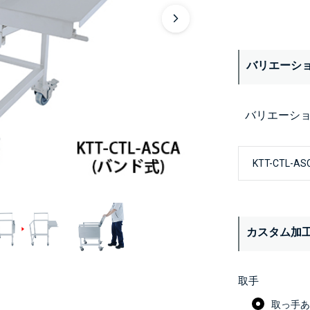
バリエーシ
バリエーシ
カスタム加
取手
取っ手あり