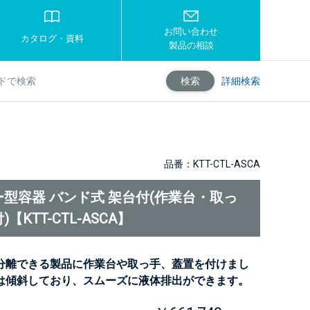
お問い合わせ
カタログ・資料
製品の相談
詳細検索
検索
品番：KTT-CTL-ASCA
型容器 バンド式 架台付(作業台・取っ
【KTT-CTL-ASCA】
分離できる製品に作業台や取っ手、蓋置を付けまし
は傾斜しており、スムーズに液体排出ができます。