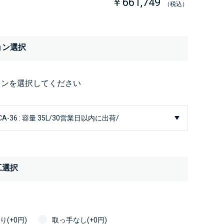
￥661,749
（税込）
ョン選択
ョンを選択してください
工選択
(+0円)
取っ手なし(+0円)