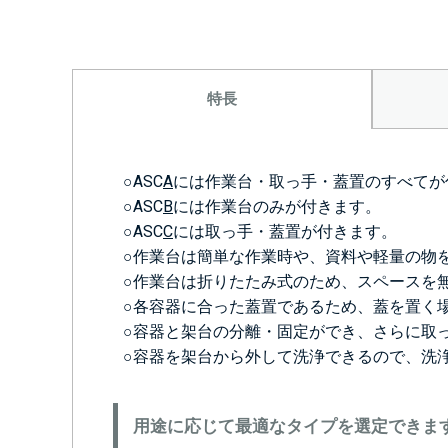
特長
○ASC
A
には作業台・取っ手・蓋置のすべてが
○ASC
B
には作業台のみが付きます。
○ASC
C
には取っ手・蓋置が付きます。
○作業台は簡単な作業時や、資料や軽量の物
○作業台は折りたたみ式のため、スペースを
○各容器に合った蓋置であるため、蓋を置く
○容器と架台の分離・固定ができ、さらに取
○容器を架台から外して洗浄できるので、洗
用途に応じて最適なタイプを選定できま