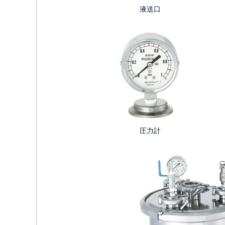
液送口
圧力計