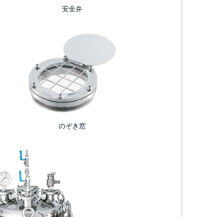
安全弁
のぞき窓