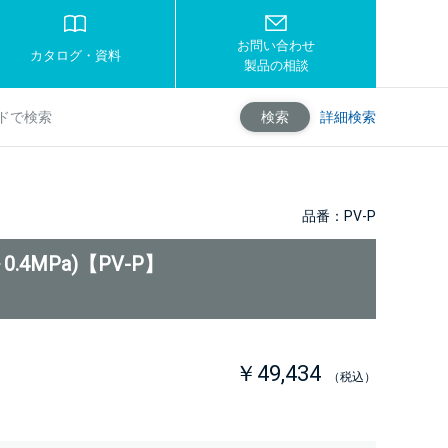
お問い合わせ
カタログ・資料
製品の相談
詳細検索
検索
品番：PV-P
0.4MPa)【PV-P】
￥49,434
（税込）