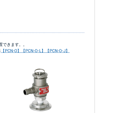
置できます。。
器
【PCN-O】
【PCN-O-L】
【PCN-O-J】