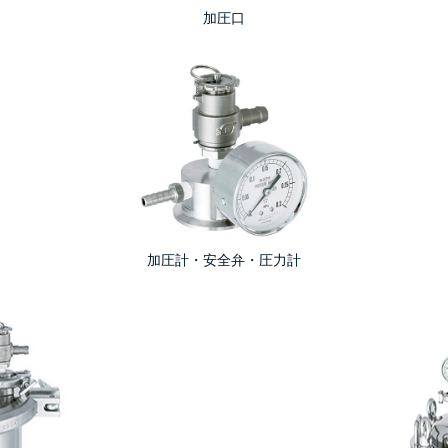
加圧口
加圧計・安全弁・圧力計