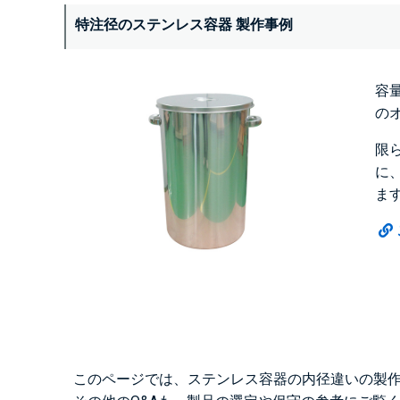
特注径のステンレス容器 製作事例
容
の
限
に、
ま
このページでは、ステンレス容器の内径違いの製