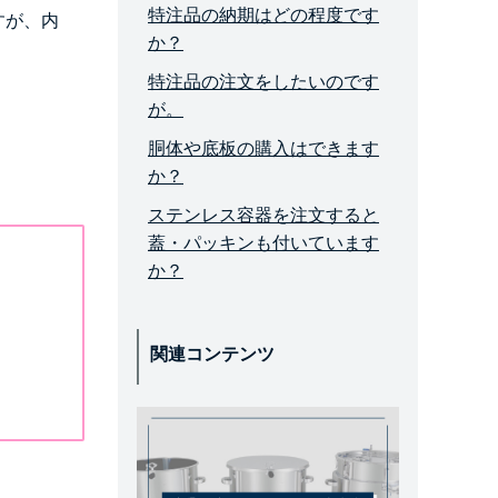
特注品の納期はどの程度です
すが、内
か？
。
特注品の注文をしたいのです
が。
胴体や底板の購入はできます
か？
ステンレス容器を注文すると
蓋・パッキンも付いています
か？
関連コンテンツ