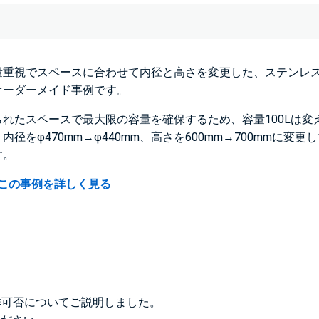
量重視でスペースに合わせて内径と高さを変更した、ステンレ
オーダーメイド事例です。
られたスペースで最大限の容量を確保するため、容量100Lは変
内径をφ470mm→φ440mm、高さを600mm→700mmに変更
す。
この事例を詳しく見る
作可否についてご説明しました。