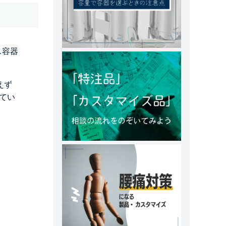
ス容器
えず
してい