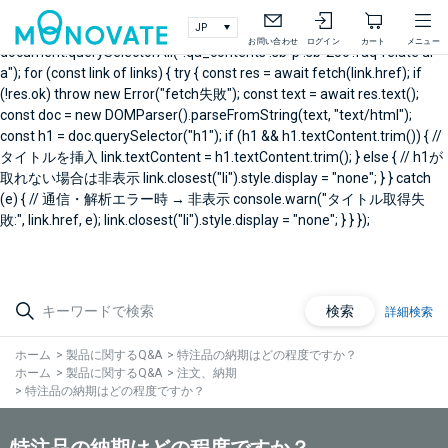
document.addEventListener("DOMContentLoaded", async () => { // 製
品Q&A右メニュー関連Q&A const links =
お問い合わせ
ログイン
カート
メニュー
document.querySelectorAll(".qa_contents .sb-p .sb-25c .faq-relate ul
a"); for (const link of links) { try { const res = await fetch(link.href); if
(!res.ok) throw new Error("fetch失敗"); const text = await res.text();
const doc = new DOMParser().parseFromString(text, "text/html");
const h1 = doc.querySelector("h1"); if (h1 && h1.textContent.trim()) { //
タイトルを挿入 link.textContent = h1.textContent.trim(); } else { // h1が
取れない場合は非表示 link.closest("li").style.display = "none"; } } catch
(e) { // 通信・解析エラー時 → 非表示 console.warn("タイトル取得失
敗:", link.href, e); link.closest("li").style.display = "none"; } } });
検索
詳細検索
ホーム
>
製品に関するQ&A
>
特注品の納期はどの程度ですか？
ホーム
>
製品に関するQ&A
>
注文、納期
>
特注品の納期はどの程度ですか？
特注品の納期はどの程度ですか？