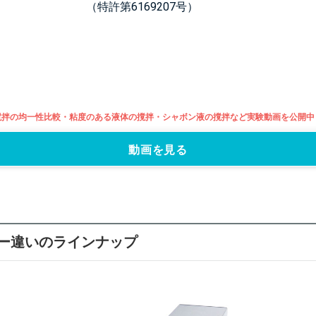
（特許第6169207号）
撹拌の均一性比較・粘度のある液体の撹拌・シャボン液の撹拌など実験動画を公開中
動画を見る
ー違いのラインナップ