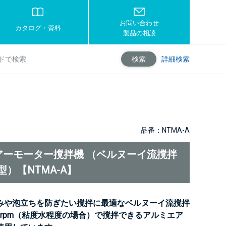
お問い合わせ
カタログ・資料
製品の相談
詳細検索
検索
品番：NTMA-A
アーモーター撹拌機 （ベルヌーイ流撹拌
E型）【NTMA-A】
みや泡立ちを防ぎたい撹拌に最適なベルヌーイ流撹拌
50rpm（粘度水程度の場合）で撹拌できるアルミエア