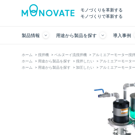
モノづくりを革新する
モノづくりで革新する
製品情報
用途から製品を探す
導入事例
ホーム
>
撹拌機
>
ベルヌーイ流撹拌機
>
アルミエアーモーター撹拌機
ホーム
>
用途から製品を探す
>
撹拌したい
>
アルミエアーモーター撹
ホーム
>
用途から製品を探す
>
加圧したい
>
アルミエアーモーター撹