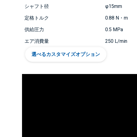
シャフト径
φ15mm
定格トルク
0.88 N・m
供給圧力
0.5 MPa
エア消費量
250 L/min
選べるカスタマイズオプション