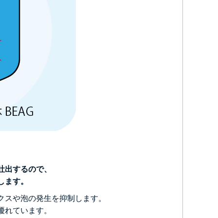
吐出するので、
します。
クスや泡の発生を抑制します。
優れています。