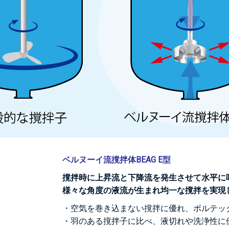
ベルヌーイ流撹拌体BEAG E型
撹拌時に上昇流と下降流を発生させて水平に
様々な角度の液流が生まれ均一な撹拌を実現
・空気を巻き込まない撹拌に優れ、ボルテッ
・羽のある撹拌子に比べ、液切れや洗浄性に