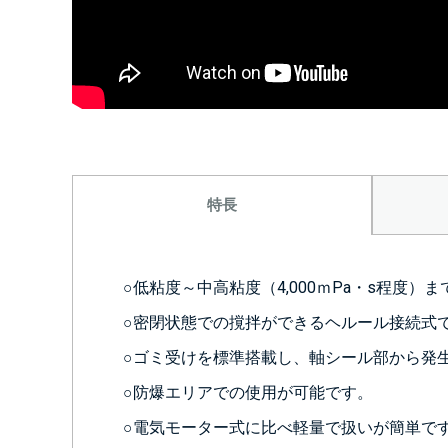
特長
○低粘度～中高粘度（4,000ｍPa・s程度
○密閉状態での撹拌ができるヘルール接続式
○ゴミ受けを標準搭載し、軸シール部から発
○防爆エリアでの使用が可能です。
○電気モーター式に比べ軽量で扱いが簡単で