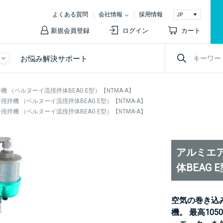
よくある質問
会社情報
採用情報
新規会員登録
ログイン
カート
お悩み解決サポート
 （ベルヌーイ流撹拌体BEAG E型）【NTMA-A】
拌機 （ベルヌーイ流撹拌体BEAG E型）【NTMA-A】
拌機 （ベルヌーイ流撹拌体BEAG E型）【NTMA-A】
アルミエ
体BEAG 
空気の巻き込
機。 最高10