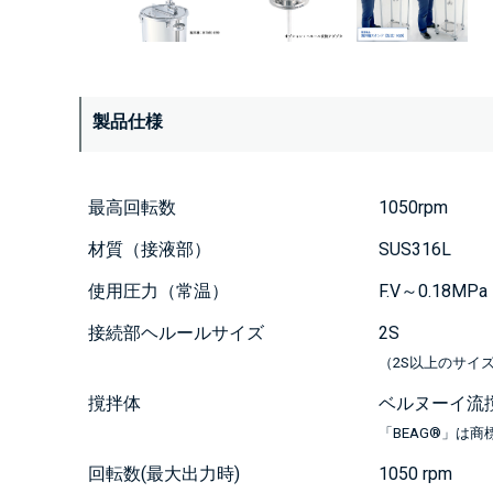
製品仕様
最高回転数
1050rpm
材質（接液部）
SUS316L
使用圧力（常温）
F.V～0.18MPa
接続部ヘルールサイズ
2S
（2S以上のサイ
撹拌体
ベルヌーイ流撹
「BEAG®」は商標
回転数(最大出力時)
1050 rpm