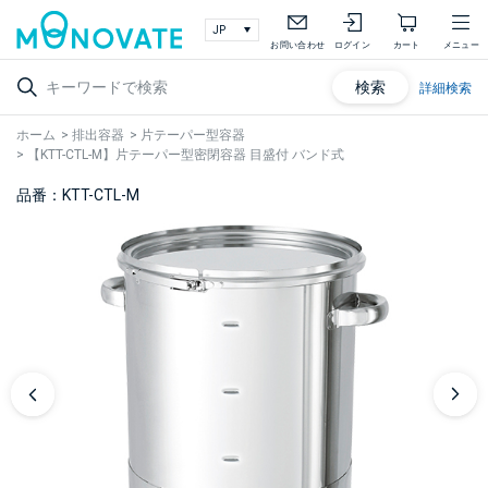
お問い合わせ
ログイン
カート
メニュー
検索
詳細検索
ホーム
>
排出容器
>
片テーパー型容器
>
【KTT-CTL-M】片テーパー型密閉容器 目盛付 バンド式
品番：KTT-CTL-M