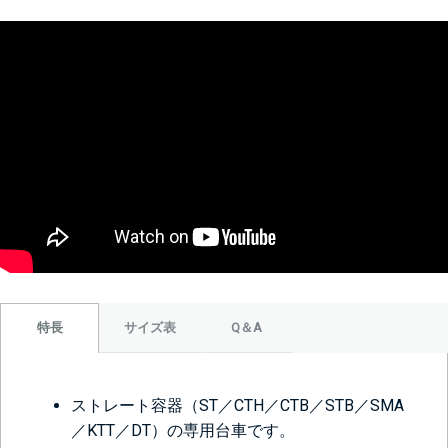
サイズ表
Q＆A
特長
ストレート容器（ST／CTH／CTB／STB／SMA
／KTT／DT）の専用台車です。