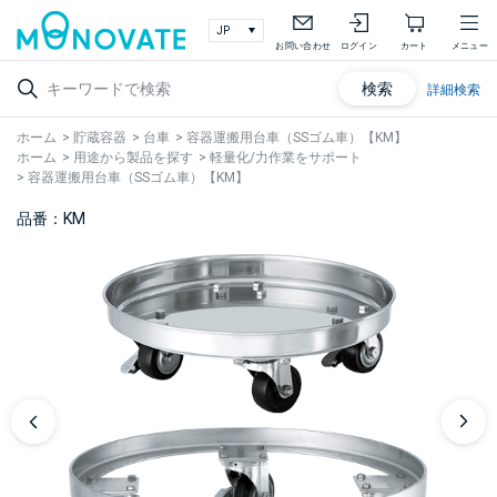
お問い合わせ
ログイン
カート
メニュー
検索
詳細検索
ホーム
>
貯蔵容器
>
台車
>
容器運搬用台車（SSゴム車）【KM】
ホーム
>
用途から製品を探す
>
軽量化/力作業をサポート
>
容器運搬用台車（SSゴム車）【KM】
品番：KM