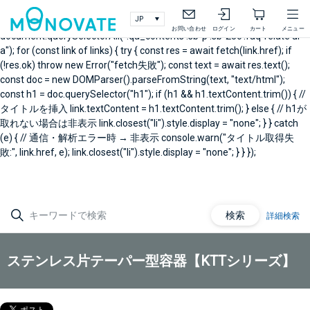
document.addEventListener("DOMContentLoaded", async () => { // 製
品Q&A右メニュー関連Q&A const links =
お問い合わせ
ログイン
カート
メニュー
document.querySelectorAll(".qa_contents .sb-p .sb-25c .faq-relate ul
a"); for (const link of links) { try { const res = await fetch(link.href); if
(!res.ok) throw new Error("fetch失敗"); const text = await res.text();
const doc = new DOMParser().parseFromString(text, "text/html");
const h1 = doc.querySelector("h1"); if (h1 && h1.textContent.trim()) { //
タイトルを挿入 link.textContent = h1.textContent.trim(); } else { // h1が
取れない場合は非表示 link.closest("li").style.display = "none"; } } catch
(e) { // 通信・解析エラー時 → 非表示 console.warn("タイトル取得失
敗:", link.href, e); link.closest("li").style.display = "none"; } } });
検索
詳細検索
ステンレス片テーパー型容器【KTTシリーズ】