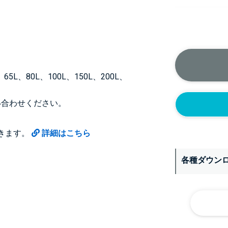
正面側の上部
ニップル
1/4’(+2
ソケット
65L、80L、100L、150L、200L、
1/4’(+2
ヘルール
い合わせください。
1S’(+22
なし
きます。
詳細はこちら
各種ダウン