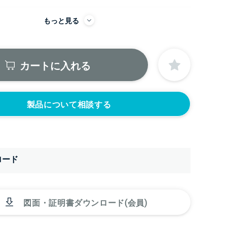
もっと見る
にノズルをつける
ニップル
ニップル
2440円)
3/8’(+22440円)
1/2’(+22440円)
カートに入れる
ソケット
ソケット
2440円)
3/8’(+22440円)
1/2’(+22440円)
ヘルール
ヘルール
440円)
1.5S’(+22440円)
2S’(+23100円)
製品について相談する
ロード
図面・証明書ダウンロード(会員)