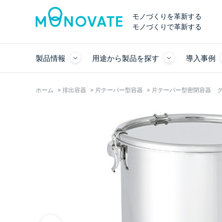
モノづくりを革新する
モノづくりで革新する
製品情報
用途から製品を探す
導入事例
ホーム
>
排出容器
>
片テーパー型容器
>
片テーパー型密閉容器 クリ