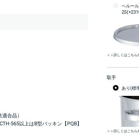
ヘルール
2S(+23
＞＞詳しくはこちら
取手
あり(標準
生法適合品）
T-CTH-565以上はB型パッキン【PQB】
＞＞詳しくはこちら