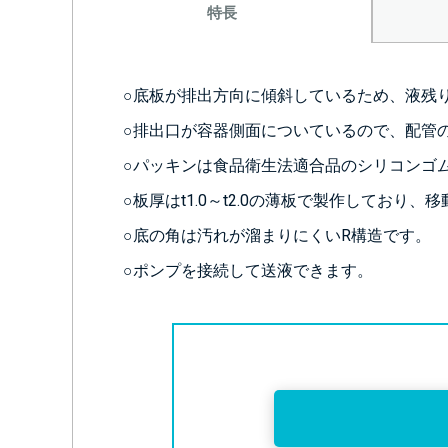
特長
○底板が排出方向に傾斜しているため、液残
○排出口が容器側面についているので、配管
○パッキンは食品衛生法適合品のシリコンゴ
○板厚はt1.0～t2.0の薄板で製作してお
○底の角は汚れが溜まりにくいR構造です。
○ポンプを接続して送液できます。