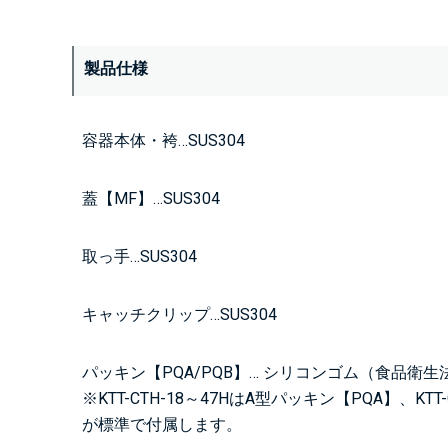
製品仕様
容器本体・袴…SUS304
蓋【MF】…SUS304
取っ手…SUS304
キャッチクリップ…SUS304
パッキン【PQA/PQB】… シリコンゴム（食品衛
※KTT-CTH-18～47HはA型パッキン【PQA】、KT
が標準で付属します。