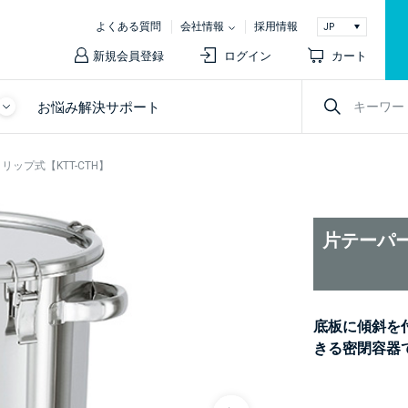
よくある質問
会社情報
採用情報
新規会員登録
ログイン
カート
お悩み解決サポート
ップ式【KTT-CTH】
片テーパー
底板に傾斜を
きる密閉容器