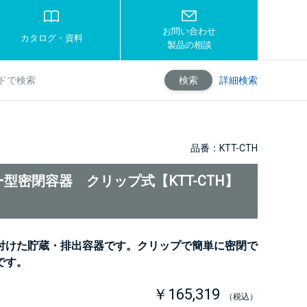
お問い合わせ
カタログ・資料
製品の相談
詳細検索
検索
品番：KTT-CTH
型密閉容器 クリップ式【KTT-CTH】
付けた貯蔵・排出容器です。クリップで簡単に密閉で
です。
￥165,319
（税込）