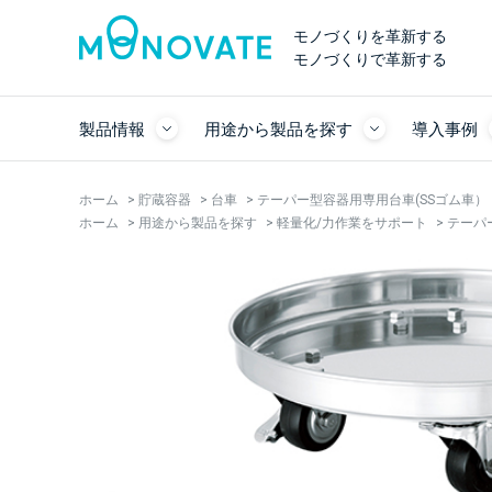
モノづくりを革新する
モノづくりで革新する
製品情報
用途から製品を探す
導入事例
ホーム
>
貯蔵容器
>
台車
>
テーパー型容器用専用台車(SSゴム車）【
ホーム
>
用途から製品を探す
>
軽量化/力作業をサポート
>
テーパ