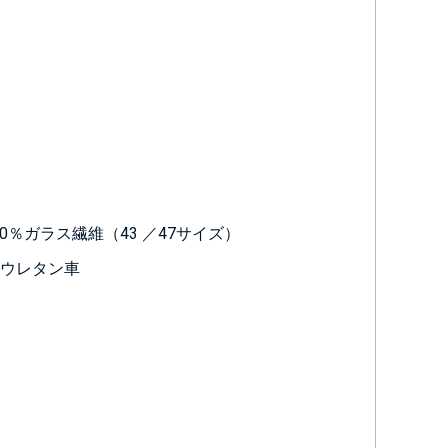
30％ガラス繊維（43 ／47サイズ）
ンウレタン車