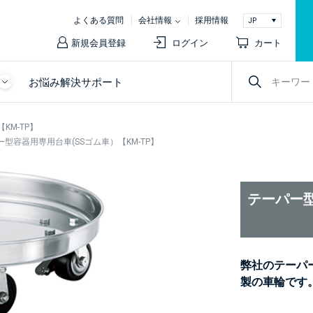
よくある質問
会社情報
採用情報
新規会員登録
ログイン
カート
お悩み解決サポート
KM-TP】
ー型容器用専用台車(SSゴム車）【KM-TP】
テーパー型
弊社のテーパ
製の車輪です