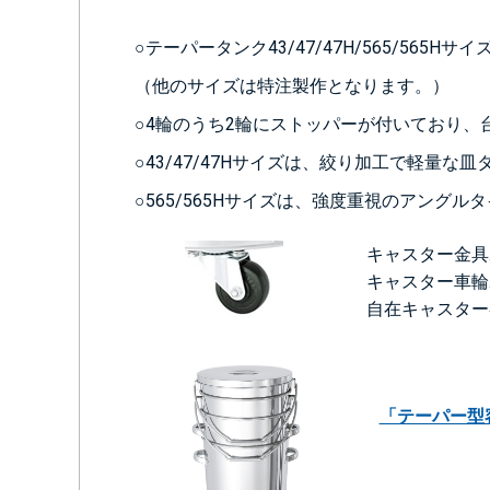
○テーパータンク43/47/47H/565/565H
（他のサイズは特注製作となります。）
○4輪のうち2輪にストッパーが付いており、
○43/47/47Hサイズは、絞り加工で軽量な
○565/565Hサイズは、強度重視のアングル
キャスター金具
キャスター車輪
自在キャスター
「テーパー型